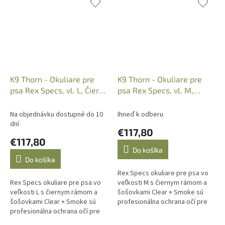
kontrola,...
bezpečné...
K9 Thorn - Okuliare pre
K9 Thorn - Okuliare pre
psa Rex Specs, vl. L, Čierny
psa Rex Specs, vl. M,
rám, Clear+Smoke
Čierny rám, Clear+Smoke
Na objednávku dostupné do 10
Ihneď k odberu
dní
€117,80
€117,80
Do košíka
Do košíka
Rex Specs okuliare pre psa vo
Rex Specs okuliare pre psa vo
veľkosti M s čiernym rámom a
veľkosti L s čiernym rámom a
šošovkami Clear + Smoke sú
šošovkami Clear + Smoke sú
profesionálna ochrana očí pre
profesionálna ochrana očí pre
aktívnych, športových,
väčšie aktívne, športové,
pracovných a outdoorových