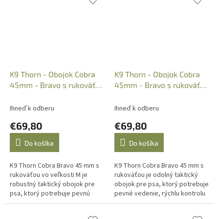
odolná...
K9 Thorn - Obojok Cobra
K9 Thorn - Obojok Cobra
45mm - Bravo s rukoväťou
45mm - Bravo s rukoväťou
veľkosť M, Čierny
veľkosť M, Olivový
Ihneď k odberu
Ihneď k odberu
€69,80
€69,80
Do košíka
Do košíka
K9 Thorn Cobra Bravo 45 mm s
K9 Thorn Cobra Bravo 45 mm s
rukoväťou vo veľkosti M je
rukoväťou je odolný taktický
robustný taktický obojok pre
obojok pre psa, ktorý potrebuje
psa, ktorý potrebuje pevnú
pevné vedenie, rýchlu kontrolu
kontrolu, spoľahlivé zapínanie a
a spoľahlivú výstroj do terénu,
odolnú výstroj na každodenné...
výcviku aj každodenného...