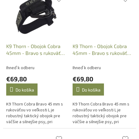
K9 Thorn - Obojok Cobra
K9 Thorn - Obojok Cobra
45mm - Bravo s rukoväťou
45mm - Bravo s rukoväťou
veľkosť L, Čierny
veľkosť L, Olivový
Ihneď k odberu
Ihneď k odberu
€69,80
€69,80
Do košíka
Do košíka
K9 Thorn Cobra Bravo 45 mm s
K9 Thorn Cobra Bravo 45 mm s
rukoväťou vo veľkosti L je
rukoväťou vo veľkosti L je
robustný taktický obojok pre
robustný taktický obojok pre
väčšie a silnejšie psy, pri
väčšie a silnejšie psy, pri
ktorých je dôležitá pevná
ktorých je dôležitá spoľahlivá
kontrola, bezpečné zapínanie a
kontrola, pevné zapínanie a...