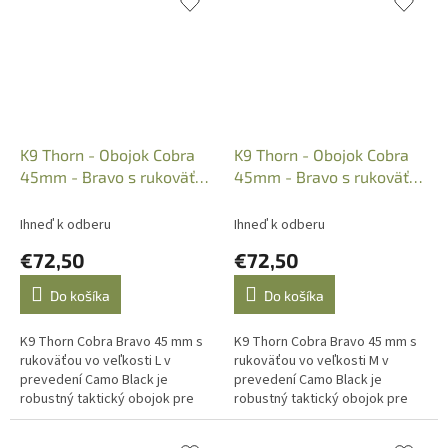
K9 Thorn - Obojok Cobra
K9 Thorn - Obojok Cobra
45mm - Bravo s rukoväťou
45mm - Bravo s rukoväťou
veľkosť L, Camo Black
veľkosť M, Camo Black
Ihneď k odberu
Ihneď k odberu
€72,50
€72,50
Do košíka
Do košíka
K9 Thorn Cobra Bravo 45 mm s
K9 Thorn Cobra Bravo 45 mm s
rukoväťou vo veľkosti L v
rukoväťou vo veľkosti M v
prevedení Camo Black je
prevedení Camo Black je
robustný taktický obojok pre
robustný taktický obojok pre
väčšie a silnejšie psy, pri
aktívneho psa, pri ktorom je
ktorých je dôležitá pevná
dôležitá pevná kontrola,