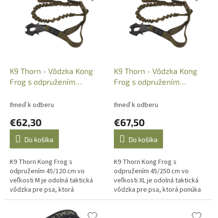
p
e
i
p
s
r
p
o
r
d
o
u
d
k
K9 Thorn - Vôdzka Kong
K9 Thorn - Vôdzka Kong
u
t
Frog s odpružením
Frog s odpružením
k
o
45/120cm, Coyote, v. M
45/250cm, Coyote, v. XL
t
v
Ihneď k odberu
Ihneď k odberu
o
€62,30
€67,50
v
Do košíka
Do košíka
K9 Thorn Kong Frog s
K9 Thorn Kong Frog s
odpružením 45/120 cm vo
odpružením 45/250 cm vo
veľkosti M je odolná taktická
veľkosti XL je odolná taktická
vôdzka pre psa, ktorá
vôdzka pre psa, ktorá ponúka
kombinuje pevné vedenie,
väčší pracovný rozsah, tlmenie
tlmenie nárazov a rýchle
nárazov a rýchle pripnutie
pripnutie pomocou karabíny...
pomocou...