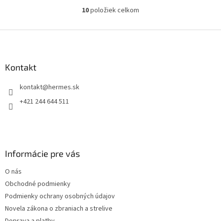
pracovné a outdoorové
psov.Chránia...
10
položiek celkom
O
psy.Chránia...
v
l
Z
á
á
d
p
a
ä
Kontakt
c
t
i
kontakt
@
hermes.sk
i
e
p
e
+421 244 644 511
r
v
k
y
v
Informácie pre vás
ý
p
O nás
i
s
Obchodné podmienky
u
Podmienky ochrany osobných údajov
Novela zákona o zbraniach a strelive
Doprava a platby