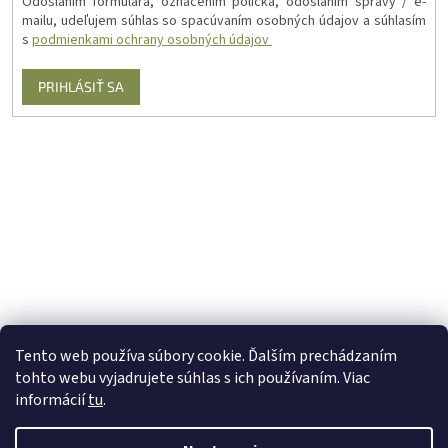
Odoslaním formulára, označením políčka, odoslaním správy / e-
mailu, udeľujem súhlas so spacúvaním osobných údajov a súhlasím
s
podmienkami ochrany osobných údajov
PRIHLÁSIŤ SA
Tento web používa súbory cookie. Ďalším prechádzaním
tohto webu vyjadrujete súhlas s ich používaním. Viac
informácií
tu
.