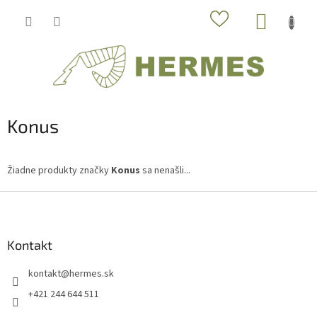
Prejsť
NÁKUP
na
obsah
KOŠÍK
Konus
Žiadne produkty značky
Konus
sa nenašli...
Z
á
p
ä
Kontakt
t
kontakt
@
hermes.sk
i
e
+421 244 644 511