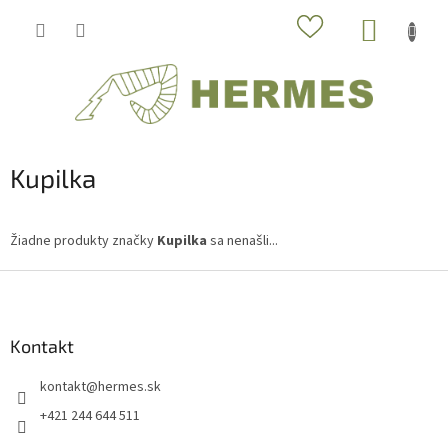
Prejsť
NÁKUP
na
obsah
KOŠÍK
Kupilka
Žiadne produkty značky
Kupilka
sa nenašli...
Z
á
p
ä
Kontakt
t
kontakt
@
hermes.sk
i
e
+421 244 644 511