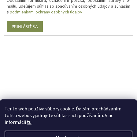
Odoslaním formulára, označením políčka, odoslaním správy / e-
mailu, udeľujem súhlas so spacúvaním osobných údajov a súhlasím
s
podmienkami ochrany osobných údajov
PRIHLÁSIŤ SA
Tento web používa súbory cookie. Ďalším prechádzaním
tohto webu vyjadrujete súhlas s ich používaním. Viac
informácií
tu
.