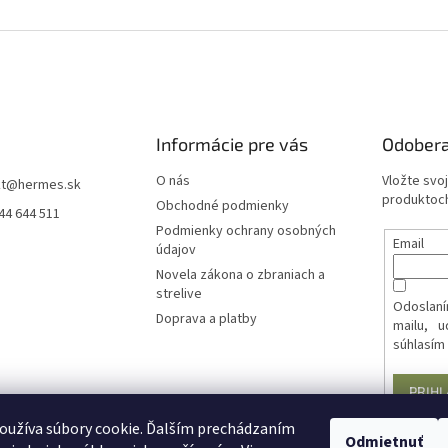
Informácie pre vás
Odobera
O nás
Vložte svo
t
@
hermes.sk
produktoch
Obchodné podmienky
44 644 511
Podmienky ochrany osobných
Email
údajov
Novela zákona o zbraniach a
strelive
Odoslaní
Doprava a platby
mailu, 
súhlasím
PRIHL
oužíva súbory cookie. Ďalším prechádzaním
Odmietnuť