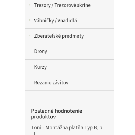
Trezory / Trezorové skrine
Vábničky / Vnadidlá
Zberateľské predmety
Drony
Kurzy
Rezanie závitov
Posledné hodnotenie
produktov
Toni - Montážna platňa Typ B, pre ČZ P-10, Art.: OPXCZP10B
|