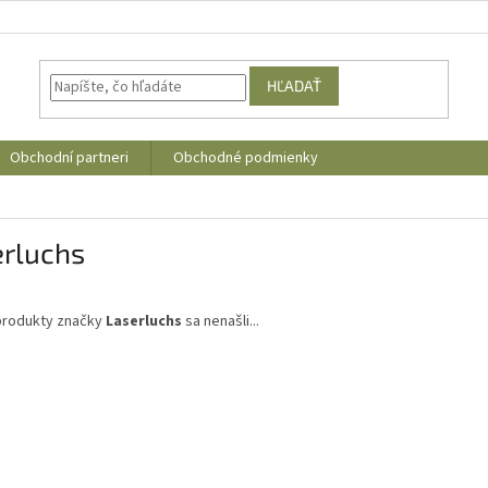
HĽADAŤ
Obchodní partneri
Obchodné podmienky
erluchs
produkty značky
Laserluchs
sa nenašli...