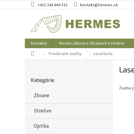
Prejsť
+421 244 644 511
kontakt@hermes.sk
na
obsah
Kontakty
Novela zákona o zbraniach a strelive
Domov
Predávané značky
Laserluchs
B
Las
o
Preskočiť
č
Kategórie
kategórie
n
Žiadne 
ý
Zbrane
p
a
n
Strelivo
e
l
Optika