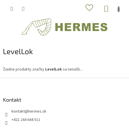
Prejsť
NÁKUP
na
obsah
KOŠÍK
LevelLok
Žiadne produkty značky
LevelLok
sa nenašli...
Z
á
p
ä
Kontakt
t
kontakt
@
hermes.sk
i
e
+421 244 644 511