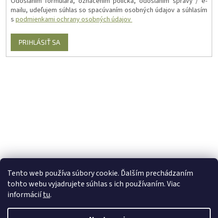
Odoslaním formulára, označením políčka, odoslaním správy / e-
mailu, udeľujem súhlas so spacúvaním osobných údajov a súhlasím
s
podmienkami ochrany osobných údajov
PRIHLÁSIŤ SA
Tento web používa súbory cookie. Ďalším prechádzaním
tohto webu vyjadrujete súhlas s ich používaním. Viac
informácií
tu
.