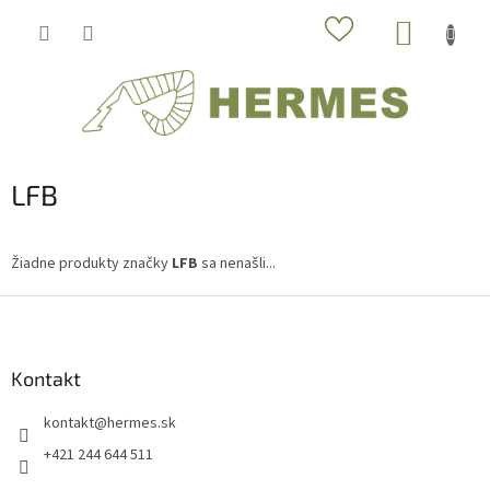
Prejsť
NÁKUP
na
obsah
KOŠÍK
LFB
Žiadne produkty značky
LFB
sa nenašli...
Z
á
p
ä
Kontakt
t
kontakt
@
hermes.sk
i
e
+421 244 644 511