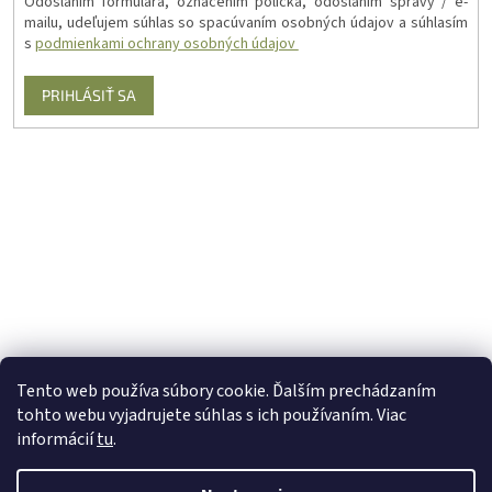
Odoslaním formulára, označením políčka, odoslaním správy / e-
mailu, udeľujem súhlas so spacúvaním osobných údajov a súhlasím
s
podmienkami ochrany osobných údajov
PRIHLÁSIŤ SA
Tento web používa súbory cookie. Ďalším prechádzaním
tohto webu vyjadrujete súhlas s ich používaním. Viac
informácií
tu
.