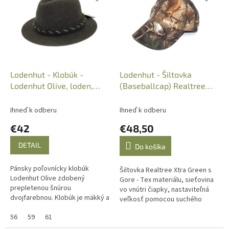
p
e
i
p
s
r
p
o
r
d
o
u
d
k
Lodenhut - Klobúk -
Lodenhut - Šiltovka
u
t
Lodenhut Olive, loden,
(Baseballcap) Realtree
k
o
1114-W76H, col.: 391
Xtra Green, Goretex,
t
v
35603
Ihneď k odberu
Ihneď k odberu
o
€42
€48,50
v
DETAIL
Do košíka
Pánsky poľovnícky klobúk
Šiltovka Realtree Xtra Green s
Lodenhut Olive zdobený
Gore - Tex materiálu, sieťovina
prepletenou šnúrou
vo vnútri čiapky, nastaviteľná
dvojfarebnou. Klobúk je mäkký a
veľkosť pomocou suchého
je možné ho zrolovať do
zipsu. Farba Camo.
vrecka.
56
59
61