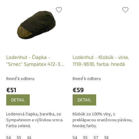
Lodenhut - Čiapka -
Lodenhut - Klobúk - vlna,
"Srnec" Sympatex 412-3-
1118-961B, farba: hnedá
R, col.: 554
Ihneď k odberu
Ihneď k odberu
€51
€59
DETAIL
DETAIL
Lodenová čiapka, baretka, so
Klobúk zo 100% vlny, s
Sympatexom a výšivkou srnca.
preklápacou oranžovou páskou,
Farba zelená.
hnedej farby.
54
55
61
54
55
57
58