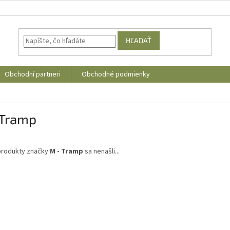
HĽADAŤ
Obchodní partneri
Obchodné podmienky
 Tramp
produkty značky
M - Tramp
sa nenašli...