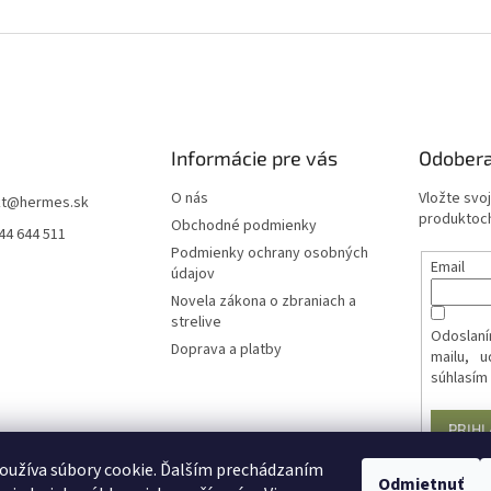
Informácie pre vás
Odobera
O nás
Vložte svo
t
@
hermes.sk
produktoch
Obchodné podmienky
44 644 511
Podmienky ochrany osobných
Email
údajov
Novela zákona o zbraniach a
strelive
Odoslaní
Doprava a platby
mailu, 
súhlasím
PRIHL
oužíva súbory cookie. Ďalším prechádzaním
Odmietnuť