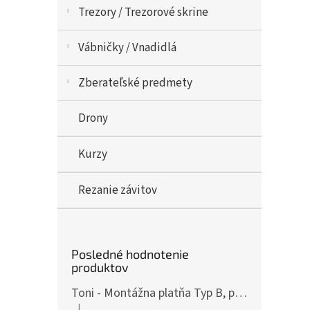
Trezory / Trezorové skrine
Vábničky / Vnadidlá
Zberateľské predmety
Drony
Kurzy
Rezanie závitov
Posledné hodnotenie
produktov
Toni - Montážna platňa Typ B, pre ČZ P-10, Art.: OPXCZP10B
|