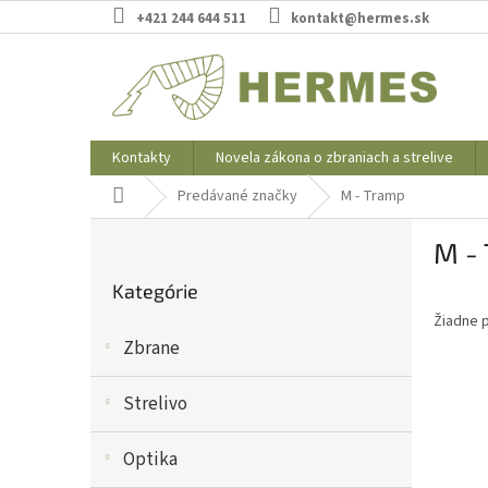
Prejsť
+421 244 644 511
kontakt@hermes.sk
na
obsah
Kontakty
Novela zákona o zbraniach a strelive
Domov
Predávané značky
M - Tramp
B
M -
o
Preskočiť
č
Kategórie
kategórie
n
Žiadne 
ý
Zbrane
p
a
n
Strelivo
e
l
Optika