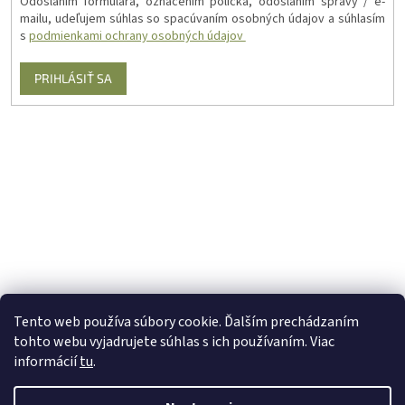
Odoslaním formulára, označením políčka, odoslaním správy / e-
mailu, udeľujem súhlas so spacúvaním osobných údajov a súhlasím
s
podmienkami ochrany osobných údajov
PRIHLÁSIŤ SA
Tento web používa súbory cookie. Ďalším prechádzaním
tohto webu vyjadrujete súhlas s ich používaním. Viac
informácií
tu
.