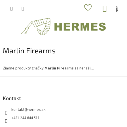
Prejsť
NÁKUP
na
obsah
KOŠÍK
Marlin Firearms
Žiadne produkty značky
Marlin Firearms
sa nenašli...
Z
á
p
ä
Kontakt
t
kontakt
@
hermes.sk
i
e
+421 244 644 511