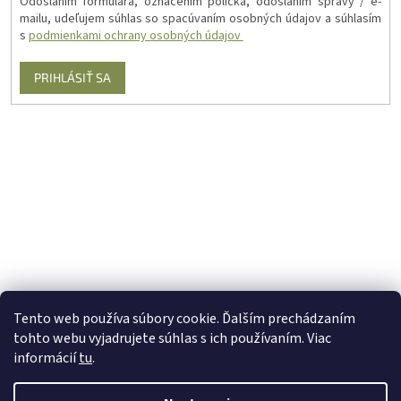
Odoslaním formulára, označením políčka, odoslaním správy / e-
mailu, udeľujem súhlas so spacúvaním osobných údajov a súhlasím
s
podmienkami ochrany osobných údajov
PRIHLÁSIŤ SA
Tento web používa súbory cookie. Ďalším prechádzaním
tohto webu vyjadrujete súhlas s ich používaním. Viac
informácií
tu
.