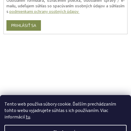
Odoslaním formulára, označením políčka, odoslaním správy / e-
mailu, udeľujem súhlas so spacúvaním osobných údajov a súhlasím
s
podmienkami ochrany osobných údajov
PRIHLÁSIŤ SA
Tento web používa súbory cookie. Ďalším prechádzaním
tohto webu vyjadrujete súhlas s ich používaním. Viac
informácií
tu
.