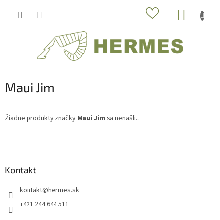
Prejsť
NÁKUP
na
obsah
KOŠÍK
Maui Jim
Žiadne produkty značky
Maui Jim
sa nenašli...
Z
á
p
ä
Kontakt
t
kontakt
@
hermes.sk
i
e
+421 244 644 511