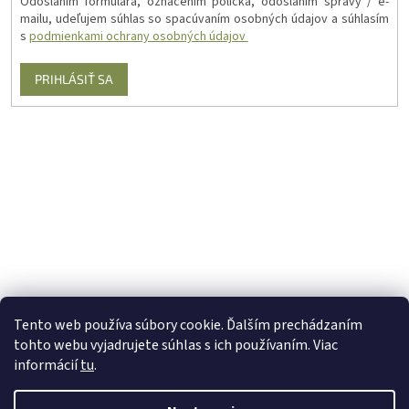
Odoslaním formulára, označením políčka, odoslaním správy / e-
mailu, udeľujem súhlas so spacúvaním osobných údajov a súhlasím
s
podmienkami ochrany osobných údajov
PRIHLÁSIŤ SA
Tento web používa súbory cookie. Ďalším prechádzaním
tohto webu vyjadrujete súhlas s ich používaním. Viac
informácií
tu
.