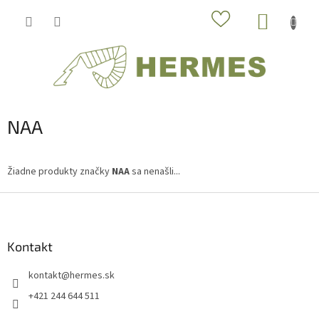
Prejsť
NÁKUP
na
obsah
KOŠÍK
NAA
Žiadne produkty značky
NAA
sa nenašli...
Z
á
p
ä
Kontakt
t
kontakt
@
hermes.sk
i
e
+421 244 644 511