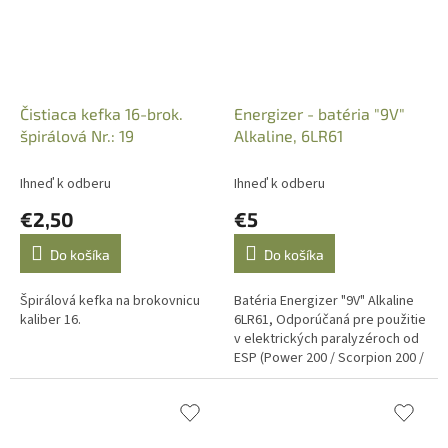
Čistiaca kefka 16-brok.
Energizer - batéria "9V"
špirálová Nr.: 19
Alkaline, 6LR61
Ihneď k odberu
Ihneď k odberu
€2,50
€5
Do košíka
Do košíka
Špirálová kefka na brokovnicu
Batéria Energizer "9V" Alkaline
kaliber 16.
6LR61, Odporúčaná pre použitie
v elektrických paralyzéroch od
ESP (Power 200 / Scorpion 200 /
Power Max / Scorpy Max)