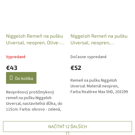
Niggeloh Remeň na pušku
Niggeloh Remeň na pušku
Uiversal, neopren, Olive-
Uiversal, neopren,
Green, 200137
Realtree Max 5HD,
203299
Vypredané
Dočasne vypredané
€43
€52
Do košíka
Remeň na pušku Niggeloh
Uiversal. Materiál neopren,
Farba Realtree Max 5HD, 203299
Neoprénový protišmykový
remeň na pušku Niggeloh
Uiversal, nastaviteľná dĺžka, do
115cm. Farba: olivovo - zelená,
Art.: 200137.
NAČÍTAŤ 12 ĎALŠÍCH
S