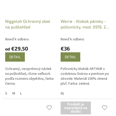
Niggeloh Ochranný obal
Werra - Klobúk pánsky -
na puškohľad
poľovnícky, mod. 0919, 2x
šnúra + pierko
Ihneď k odberu
Ihneď k odberu
€29,50
€36
od
DETAIL
DETAIL
Ochranný, neoprénový návlek
Poľovnícky klobúk ARTHUR s
na puškohľad, rôzne veľkosti
ozdobnou šnúrou a pierkom po
podľa rozmeru objektívu, farba
obvode. Materiál 100% vlnená
čierna.
plsť. Farba: zelená.
S
M
L
61
Produkt je
nepredajný na
diaľku