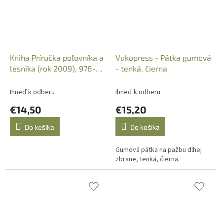
Kniha Príručka poľovníka a
Vukopress - Pätka gumová
lesníka (rok 2009), 978-
- tenká, čierna
80-8057-821-3
Ihneď k odberu
Ihneď k odberu
€14,50
€15,20
Do košíka
Do košíka
Gumová pätka na pažbu dlhej
zbrane, tenká, čierna.