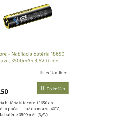
ore - Nabíjacia batéria 18650
azu, 3500mAh 3,6V Li-ion
Ihneď k odberu
Do košíka
,50
cia batéria Nitecore 18650 do
ého počasia - až do mrazu -40°C,
ta batérie 3500m Ah (3,6V)
O
v