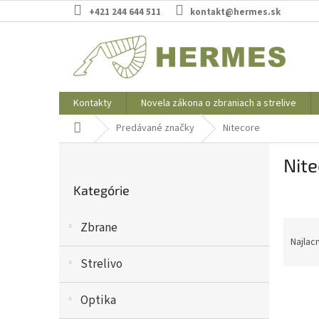
Prejsť
+421 244 644 511
kontakt@hermes.sk
na
obsah
Kontakty
Novela zákona o zbraniach a strelive
Domov
Predávané značky
Nitecore
B
Nite
o
Preskočiť
č
Kategórie
kategórie
n
ý
R
Zbrane
p
a
Najlac
a
d
n
Strelivo
e
e
V
n
l
Optika
ý
i
p