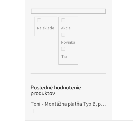
Na sklade
Akcia
Novinka
Tip
Posledné hodnotenie
produktov
Toni - Montážna platňa Typ B, pre ČZ P-10, Art.: OPXCZP10B
|
Hodnotenie produktu je 5 z 5 hviezdičiek.
Z
á