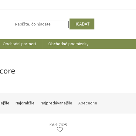
HĽADAŤ
Obchodní partneri
Obchodné podmienky
core
nejšie
Najdrahšie
Najpredávanejšie
Abecedne
Kód:
7625