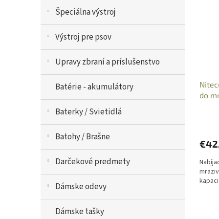
e
i
p
Špeciálna výstroj
s
r
p
o
Výstroj pre psov
r
d
o
u
Upravy zbraní a príslušenstvo
d
k
u
t
Nitec
k
o
Batérie - akumulátory
do mr
t
v
o
Baterky / Svietidlá
v
Batohy / Brašne
€42
Darčekové predmety
Nabíja
mraziv
kapaci
Dámske odevy
Dámske tašky