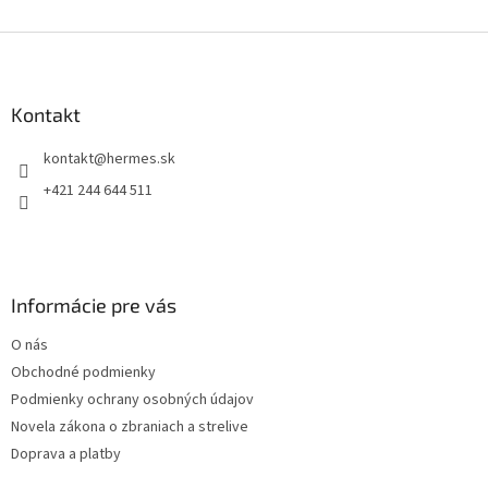
v
l
Z
á
á
d
p
a
ä
Kontakt
c
t
i
kontakt
@
hermes.sk
i
e
p
e
+421 244 644 511
r
v
k
y
v
Informácie pre vás
ý
p
O nás
i
s
Obchodné podmienky
u
Podmienky ochrany osobných údajov
Novela zákona o zbraniach a strelive
Doprava a platby