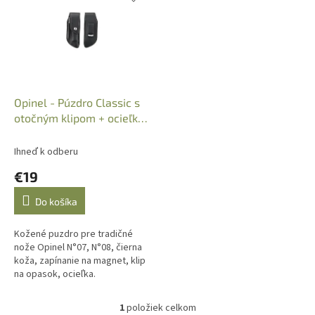
p
e
i
p
s
r
p
o
r
d
o
u
d
k
Opinel - Púzdro Classic s
u
t
otočným klipom + ocieľka,
k
o
koža, Cod. 001414
t
v
Ihneď k odberu
o
€19
v
Do košíka
Kožené puzdro pre tradičné
nože Opinel N°07, N°08, čierna
koža, zapínanie na magnet, klip
na opasok, ocieľka.
1
položiek celkom
O