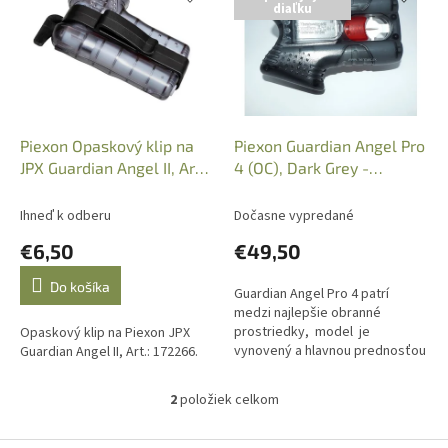
diaľku
p
e
i
p
s
r
p
o
r
d
o
u
d
k
Piexon Opaskový klip na
Piexon Guardian Angel Pro
u
t
JPX Guardian Angel II, Art.:
4 (OC), Dark Grey -
k
o
172266
Nesmrtiaca zbraň
t
v
Ihneď k odberu
Dočasne vypredané
o
€6,50
€49,50
v
Do košíka
Guardian Angel Pro 4 patrí
medzi najlepšie obranné
prostriedky, model je
Opaskový klip na Piexon JPX
vynovený a hlavnou prednosťou
Guardian Angel II, Art.: 172266.
je zabudovaný klip na opasok.
Predaj len na osobný...
2
položiek celkom
O
v
l