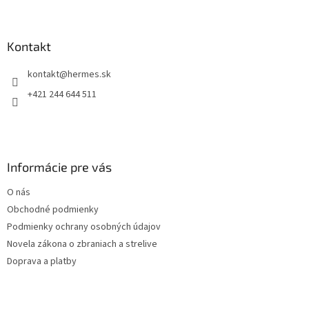
Z
á
á
d
p
a
ä
Kontakt
c
t
i
kontakt
@
hermes.sk
i
e
p
e
+421 244 644 511
r
v
k
y
v
Informácie pre vás
ý
p
O nás
i
s
Obchodné podmienky
u
Podmienky ochrany osobných údajov
Novela zákona o zbraniach a strelive
Doprava a platby