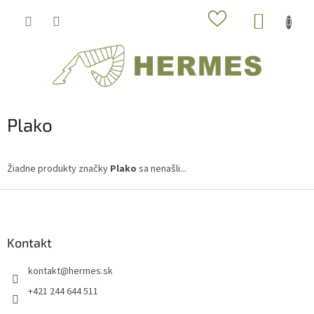
Prejsť
NÁKUP
na
obsah
KOŠÍK
Plako
Žiadne produkty značky
Plako
sa nenašli...
Z
á
p
ä
Kontakt
t
kontakt
@
hermes.sk
i
e
+421 244 644 511