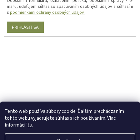
Odoslaním formulára, označením políčka, odoslaním správy / e-
mailu, udeľujem súhlas so spacúvaním osobných údajov a súhlasím
s
podmienkami ochrany osobných údajov
PRIHLÁSIŤ SA
Tento web používa súbory cookie. Ďalším prechádzaním
tohto webu vyjadrujete súhlas s ich používaním. Viac
informácií
tu
.