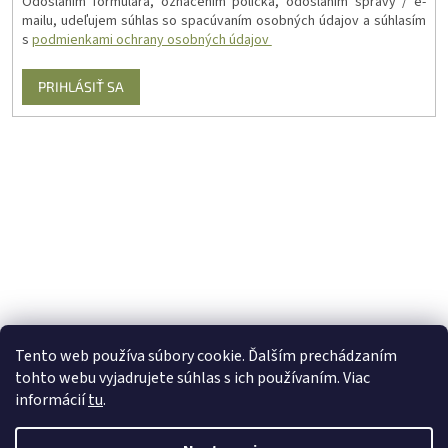
Odoslaním formulára, označením políčka, odoslaním správy / e-
mailu, udeľujem súhlas so spacúvaním osobných údajov a súhlasím
s
podmienkami ochrany osobných údajov
PRIHLÁSIŤ SA
Tento web používa súbory cookie. Ďalším prechádzaním
tohto webu vyjadrujete súhlas s ich používaním. Viac
informácií
tu
.