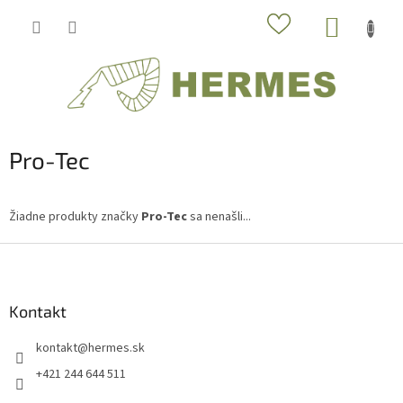
Prejsť
NÁKUP
na
obsah
KOŠÍK
Pro-Tec
Žiadne produkty značky
Pro-Tec
sa nenašli...
Z
á
p
ä
Kontakt
t
kontakt
@
hermes.sk
i
e
+421 244 644 511