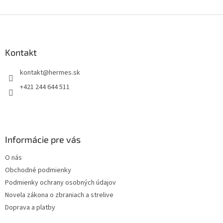
v
l
Z
á
á
d
p
a
ä
Kontakt
c
t
i
kontakt
@
hermes.sk
i
e
p
e
+421 244 644 511
r
v
k
y
v
Informácie pre vás
ý
p
O nás
i
s
Obchodné podmienky
u
Podmienky ochrany osobných údajov
Novela zákona o zbraniach a strelive
Doprava a platby