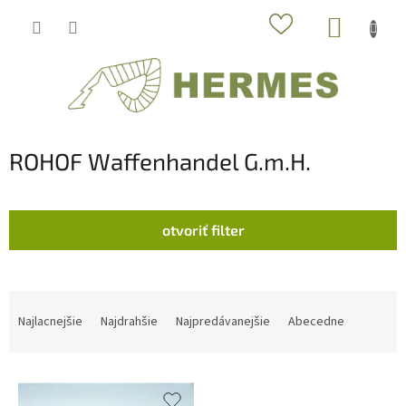
Prejsť
NÁKUP
na
obsah
KOŠÍK
ROHOF Waffenhandel G.m.H.
otvoriť filter
R
a
Najlacnejšie
Najdrahšie
Najpredávanejšie
Abecedne
d
e
V
n
ý
i