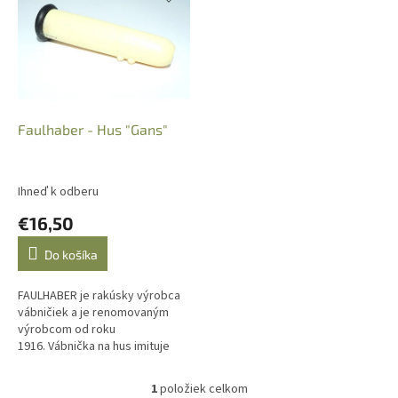
p
e
i
p
s
r
p
o
r
d
o
u
d
k
Faulhaber - Hus "Gans"
u
t
k
o
t
v
Ihneď k odberu
o
€16,50
v
Do košíka
FAULHABER je rakúsky výrobca
vábničiek a je renomovaným
výrobcom od roku
1916. Vábnička na hus imituje
volanie husi.
1
položiek celkom
O