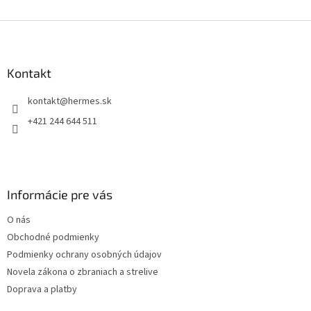
v
l
Z
á
á
d
p
a
ä
Kontakt
c
t
i
kontakt
@
hermes.sk
i
e
p
e
+421 244 644 511
r
v
k
y
v
Informácie pre vás
ý
p
O nás
i
s
Obchodné podmienky
u
Podmienky ochrany osobných údajov
Novela zákona o zbraniach a strelive
Doprava a platby