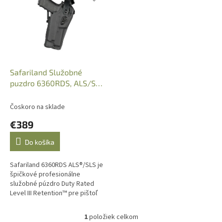
p
e
i
p
s
r
p
o
r
d
o
u
d
k
Safariland Služobné
u
t
puzdro 6360RDS, ALS/SLS
k
o
Levelel 3 na G17
t
v
Čoskoro na sklade
o
€389
v
Do košíka
Safariland 6360RDS ALS®/SLS je
špičkové profesionálne
služobné púzdro Duty Rated
Level III Retention™ pre pištoľ
Glock 17 so zbraňovým svetlom
a kolimátorom. Kombinuje
1
položiek celkom
O
overené...