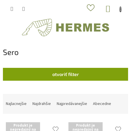
Prejsť
NÁKUP
na
obsah
KOŠÍK
Sero
otvoriť filter
R
a
Najlacnejšie
Najdrahšie
Najpredávanejšie
Abecedne
d
e
V
n
Produkt je
Produkt je
ý
i
nepredajný na
nepredajný na