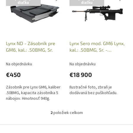
diaľku
diaľku
p
e
i
p
s
r
p
o
r
d
o
u
d
k
Lynx ND - Zásobník pre
Lynx Sero mod. GM6 Lynx,
u
t
GM6, kal.: .50BMG, 5r.
kal.: .50BMG, 5r. -
k
o
samonabíjacia guľovnica
t
v
Na objednávku
Na objednávku
o
€450
€18 900
v
Zásobník pre Lynx GM6, kaliber
Ilustračné foto, zbraň je
.50BMG, kapacita zásobníka 5
dodávaná bez puškohľadu.
nábojov. Hmotnosť 940g.
2
položiek celkom
O
v
l
Z
á