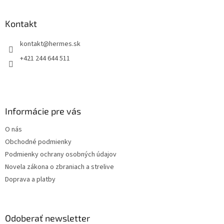
á
d
p
a
ä
Kontakt
c
t
i
kontakt
@
hermes.sk
i
e
p
e
+421 244 644 511
r
v
k
y
v
Informácie pre vás
ý
p
O nás
i
s
Obchodné podmienky
u
Podmienky ochrany osobných údajov
Novela zákona o zbraniach a strelive
Doprava a platby
Odoberať newsletter