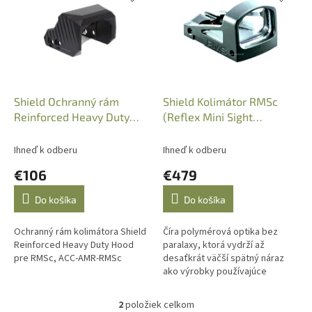
p
e
i
p
s
r
p
o
r
d
o
u
d
k
Shield Ochranný rám
Shield Kolimátor RMSc
u
t
Reinforced Heavy Duty
(Reflex Mini Sight
k
o
Hood pre RMSc, ACC-
Compact) 4MOA
t
v
AMR-RMSc
Ihneď k odberu
Ihneď k odberu
o
€106
€479
v
Do košíka
Do košíka
Ochranný rám kolimátora Shield
Číra polymérová optika bez
Reinforced Heavy Duty Hood
paralaxy, ktorá vydrží až
pre RMSc, ACC-AMR-RMSc
desaťkrát väčší spätný náraz
ako výrobky používajúce
sklenenú optiku.
2
položiek celkom
O