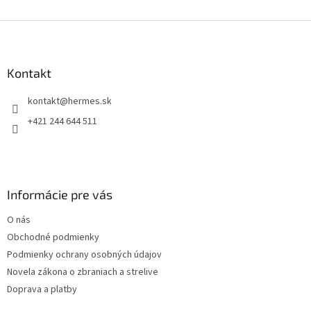
v
l
Z
á
á
d
p
a
ä
Kontakt
c
t
i
kontakt
@
hermes.sk
i
e
p
e
+421 244 644 511
r
v
k
y
v
Informácie pre vás
ý
p
O nás
i
s
Obchodné podmienky
u
Podmienky ochrany osobných údajov
Novela zákona o zbraniach a strelive
Doprava a platby