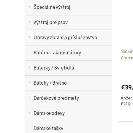
e
i
p
Špeciálna výstroj
s
r
p
o
Výstroj pre psov
r
d
o
u
Upravy zbraní a príslušenstvo
d
k
u
t
Sicki
k
o
Batérie - akumulátory
čiern
t
v
o
Baterky / Svietidlá
v
Batohy / Brašne
€39
Darčekové predmety
Kožené
P226 -
Dámske odevy
Dámske tašky