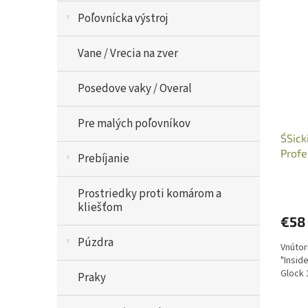
Poľovnícka výstroj
Vane / Vrecia na zver
Posedove vaky / Overal
Pre malých poľovníkov
S´Sic
Profe
Prebíjanie
228/
Prostriedky proti komárom a
kliešťom
€58
Púzdra
Vnútor
"Insid
Glock 
Praky