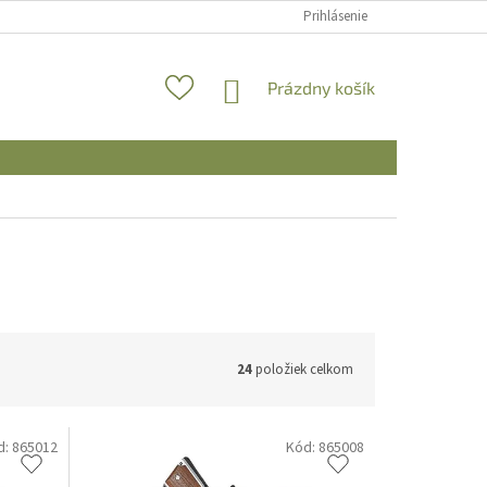
Prihlásenie
NÁKUPNÝ
Prázdny košík
KOŠÍK
24
položiek celkom
d:
865012
Kód:
865008