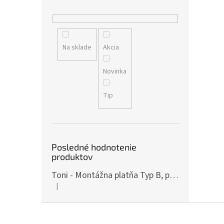
Na sklade
Akcia
Novinka
Tip
Posledné hodnotenie
produktov
Toni - Montážna platňa Typ B, pre ČZ P-10, Art.: OPXCZP10B
|
Hodnotenie produktu je 5 z 5 hviezdičiek.
Z
á