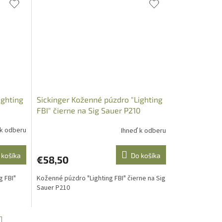
ighting
Sickinger Koženné púzdro "Lighting
FBI" čierne na Sig Sauer P210
 k odberu
Ihneď k odberu
 košíka
Do košíka
€58,50
g FBI"
Koženné púzdro "Lighting FBI" čierne na Sig
Sauer P210