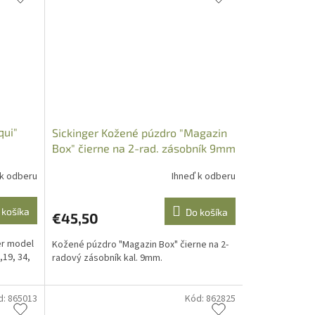
qui"
Sickinger Kožené púzdro "Magazin
Box" čierne na 2-rad. zásobník 9mm
 k odberu
Ihneď k odberu
 košíka
Do košíka
€45,50
er model
Kožené púzdro "Magazin Box" čierne na 2-
,19, 34,
radový zásobník kal. 9mm.
d:
865013
Kód:
862825