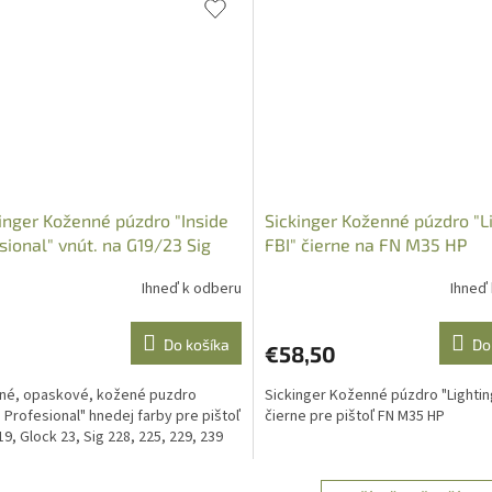
kinger Koženné púzdro "Inside
Sickinger Koženné púzdro "L
sional" vnút. na G19/23 Sig
FBI" čierne na FN M35 HP
225
Ihneď k odberu
Ihneď
Do košíka
Do
€58,50
né, opaskové, kožené puzdro
Sickinger Koženné púzdro "Lightin
e Profesional" hnedej farby pre pištoľ
čierne pre pištoľ FN M35 HP
19, Glock 23, Sig 228, 225, 229, 239