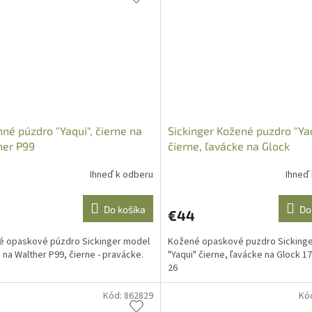
né púzdro "Yaqui", čierne na
Sickinger Kožené puzdro "Ya
her P99
čierne, ľavácke na Glock
17/19/34/26
Ihneď k odberu
Ihneď
Do košíka
Do
€44
é opaskové púzdro Sickinger model
Kožené opaskové puzdro Sicking
" na Walther P99, čierne - pravácke.
"Yaqui" čierne, ľavácke na Glock 17
26
Kód:
862829
Kó