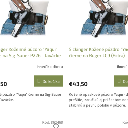
nger Koženné púzdro "Yaqui"
Sickinger Kožené púzdro "Ya
e na Sig-Sauer P226 - ľavácke
čierne na Ruger LC9 (Extra)
Ihneď k odberu
Ihneď
Do košíka
Do
,50
€43,50
 púzdro "Yaqui" čierne na Sig-Sauer
Kožené opaskové púzdro Yaqui - d
 ľavácke.
prešitie, zaručujú aj pri častom no
stabilnú a pevnú polohu v púzdre.
Kód:
862469
Kó