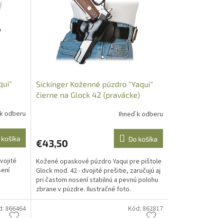
qui"
Sickinger Koženné púzdro "Yaqui"
čierne na Glock 42 (pravácke)
 k odberu
Ihneď k odberu
 košíka
Do košíka
€43,50
vojité
Kožené opaskové púzdro Yaqui pre pištole
sení
Glock mod. 42 - dvojité prešitie, zaručujú aj
pri častom nosení stabilnú a pevnú polohu
zbrane v púzdre. Ilustračné foto.
d:
866464
Kód:
862817