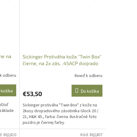
rne na
Sickinger Protiváha koža "Twin Box"
čierne, na 2x zás. .45ACP dvojrado
 k odberu
Ihneď k odberu
 košíka
Do košíka
€53,50
ištoľ
Sickinger protiváha "Twin Box" z kože na
 základe
2kusy dvojradového zásobníka Glock 20 /
21, H&K 45., farba: čierna. Ilustračné foto
puzdro je čiernej farby.
d:
862410
Kód:
862407