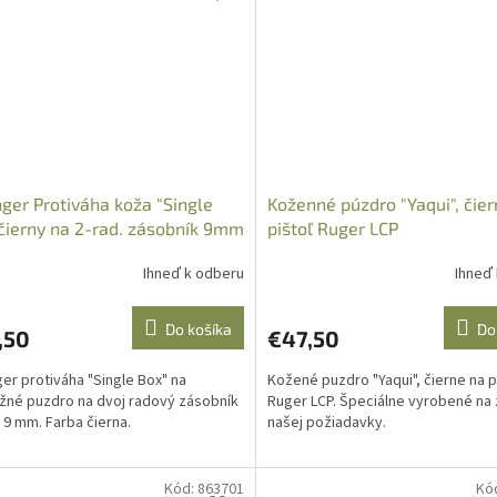
nger Protiváha koža "Single
Koženné púzdro "Yaqui", čie
čierny na 2-rad. zásobník 9mm
pištoľ Ruger LCP
Ihneď k odberu
Ihneď
Do košíka
Do
,50
€47,50
ger protiváha "Single Box" na
Kožené puzdro "Yaqui", čierne na p
né puzdro na dvoj radový zásobník
Ruger LCP. Špeciálne vyrobené na
u 9 mm. Farba čierna.
našej požiadavky.
Kód:
863701
Kó