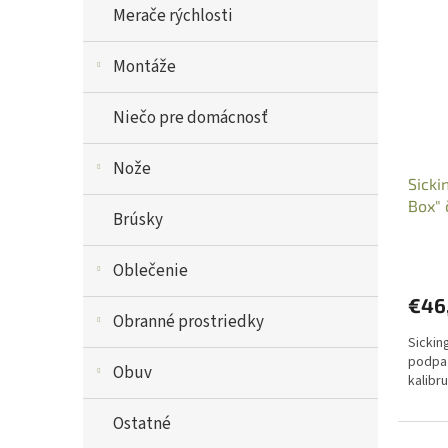
Merače rýchlosti
Montáže
Niečo pre domácnosť
Nože
Sicki
Box" 
Brúsky
Oblečenie
€46
Obranné prostriedky
Sickin
podpaž
Obuv
kalibr
Ostatné