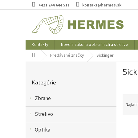
Prejsť
+421 244 644 511
kontakt@hermes.sk
na
obsah
Kontakty
Novela zákona o zbraniach a strelive
Domov
Predávané značky
Sickinger
B
Sick
o
Preskočiť
č
Kategórie
kategórie
n
ý
R
Zbrane
p
a
Najlac
a
d
n
Strelivo
e
e
V
n
l
Optika
ý
i
p