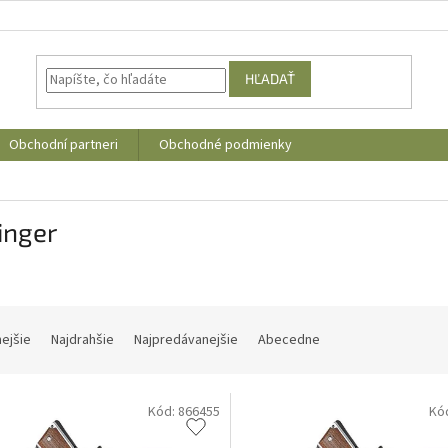
HĽADAŤ
Obchodní partneri
Obchodné podmienky
inger
nejšie
Najdrahšie
Najpredávanejšie
Abecedne
Kód:
866455
Kó