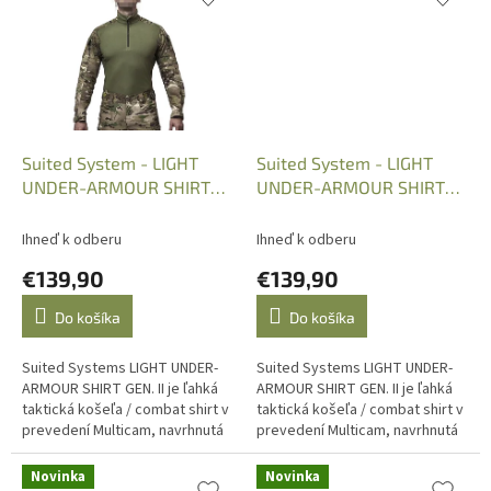
Suited System - LIGHT
Suited System - LIGHT
UNDER-ARMOUR SHIRT
UNDER-ARMOUR SHIRT
GEN. II Multicam, vl. L
GEN. II Multicam, vl. M
Ihneď k odberu
Ihneď k odberu
€139,90
€139,90
Do košíka
Do košíka
Suited Systems LIGHT UNDER-
Suited Systems LIGHT UNDER-
ARMOUR SHIRT GEN. II je ľahká
ARMOUR SHIRT GEN. II je ľahká
taktická košeľa / combat shirt v
taktická košeľa / combat shirt v
prevedení Multicam, navrhnutá
prevedení Multicam, navrhnutá
pre nosenie pod balistickou
pre nosenie pod balistickou
vestou,...
vestou, nosičom plátov alebo...
Novinka
Novinka