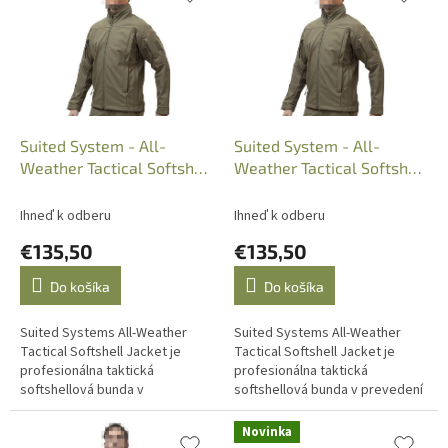
p
e
i
p
s
r
p
o
r
d
o
u
d
k
Suited System - All-
Suited System - All-
u
t
Weather Tactical Softshell
Weather Tactical Softshell
k
o
Jacket, Ranger Green L
Jacket, Ranger Green M
t
v
Ihneď k odberu
Ihneď k odberu
o
€135,50
€135,50
v
Do košíka
Do košíka
Suited Systems All-Weather
Suited Systems All-Weather
Tactical Softshell Jacket je
Tactical Softshell Jacket je
profesionálna taktická
profesionálna taktická
softshellová bunda v
softshellová bunda v prevedení
prevedení Ranger Green,
Ranger Green, určená pre
určená pre ozbrojené zložky,
ozbrojené zložky, výcvik,
Novinka
výcvik,...
služobné...