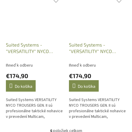
Suited Systems -
Suited Systems -
"VERSATILITY" NYCO
"VERSATILITY" NYCO
TROUSERS GEN. II,
TROUSERS GEN. II,
Multicam, vl. 32/34
Multicam, vl. 34/34
Ihneď k odberu
Ihneď k odberu
€174,90
€174,90
Do košíka
Do košíka
Suited Systems VERSATILITY
Suited Systems VERSATILITY
NYCO TROUSERS GEN. II sú
NYCO TROUSERS GEN. II sú
profesionálne taktické nohavice
profesionálne taktické nohavice
v prevedení Multicam,
v prevedení Multicam,
navrhnuté pre ozbrojené
navrhnuté pre ozbrojené
zložky, výcvik, strelecké...
zložky, výcvik, strelecké
6
položiek celkom