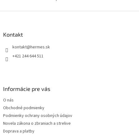
O
aktivity, služobné...
v
l
Z
á
á
d
p
a
ä
Kontakt
c
t
i
kontakt
@
hermes.sk
i
e
p
e
+421 244 644 511
r
v
k
y
v
Informácie pre vás
ý
p
O nás
i
s
Obchodné podmienky
u
Podmienky ochrany osobných údajov
Novela zákona o zbraniach a strelive
Doprava a platby