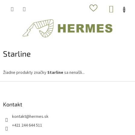
Prejsť
NÁKUP
na
obsah
KOŠÍK
Starline
Žiadne produkty značky
Starline
sa nenašli...
Z
á
p
ä
Kontakt
t
kontakt
@
hermes.sk
i
e
+421 244 644 511