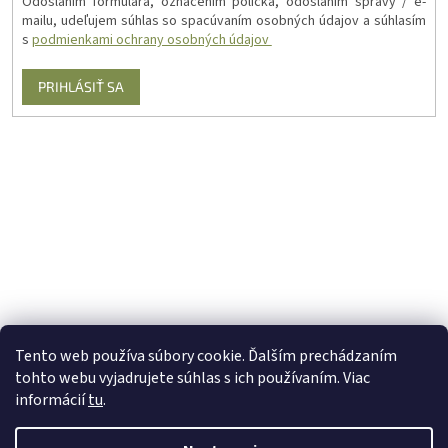
Odoslaním formulára, označením políčka, odoslaním správy / e-
mailu, udeľujem súhlas so spacúvaním osobných údajov a súhlasím
s
podmienkami ochrany osobných údajov
PRIHLÁSIŤ SA
Tento web používa súbory cookie. Ďalším prechádzaním
tohto webu vyjadrujete súhlas s ich používaním. Viac
informácií
tu
.