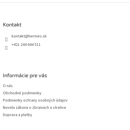
l
Z
á
á
d
p
a
ä
Kontakt
c
t
i
kontakt
@
hermes.sk
i
e
p
e
+421 244 644 511
r
v
k
y
v
Informácie pre vás
ý
p
O nás
i
s
Obchodné podmienky
u
Podmienky ochrany osobných údajov
Novela zákona o zbraniach a strelive
Doprava a platby