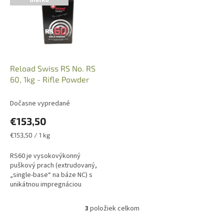
diaľku
Reload Swiss RS No. RS
60, 1kg - Rifle Powder
Dočasne vypredané
€153,50
Jednotková
€153,50 / 1 kg
cena:
RS60 je vysokovýkonný
puškový prach (extrudovaný,
„single-base“ na báze NC) s
unikátnou impregnáciou
nitroglycerínom, vďaka čomu
prináša vyšší výkon, stabilnú
3
položiek celkom
O
tlakovú krivku a...
v