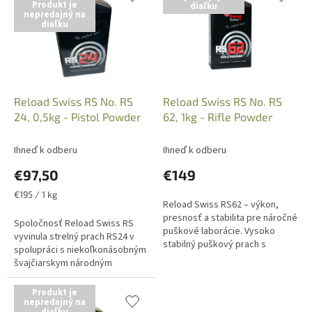
Produkt je
diaľku
p
e
nepredajný na
i
p
diaľku
s
r
p
o
r
d
o
u
d
k
Reload Swiss RS No. RS
Reload Swiss RS No. RS
u
t
24, 0,5kg - Pistol Powder
62, 1kg - Rifle Powder
k
o
t
v
Ihneď k odberu
Ihneď k odberu
o
€97,50
€149
v
Jednotková
€195 / 1 kg
Reload Swiss RS62 – výkon,
cena:
presnosť a stabilita pre náročné
Spoločnosť Reload Swiss RS
puškové laborácie. Vysoko
vyvinula strelný prach RS24 v
stabilný puškový prach s
spolupráci s niekoľkonásobným
výborným pomerom energie a
švajčiarskym národným
presnosti. Ideálny pre dlhé...
šampiónom IPSC, špeciálne pre
divíziu Open. Tento strelný
Produkt je
prach sa...
nepredajný na