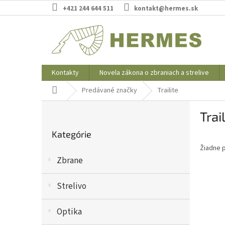
Prejsť
+421 244 644 511
kontakt@hermes.sk
na
obsah
Kontakty
Novela zákona o zbraniach a strelive
Domov
Predávané značky
Trailite
B
Trai
o
Preskočiť
č
Kategórie
kategórie
n
Žiadne 
ý
Zbrane
p
a
n
Strelivo
e
l
Optika