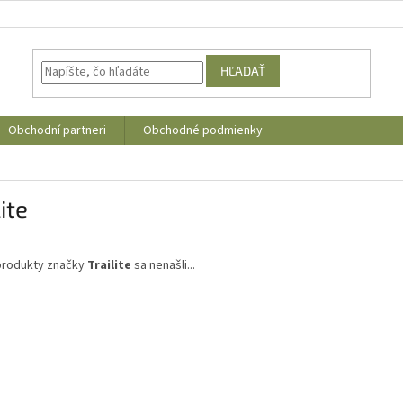
HĽADAŤ
Obchodní partneri
Obchodné podmienky
lite
produkty značky
Trailite
sa nenašli...