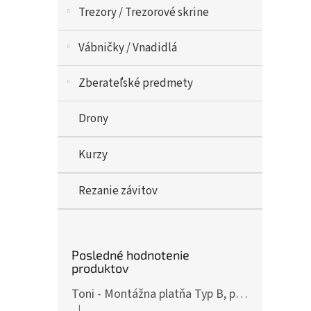
Trezory / Trezorové skrine
Vábničky / Vnadidlá
Zberateľské predmety
Drony
Kurzy
Rezanie závitov
Posledné hodnotenie
produktov
Toni - Montážna platňa Typ B, pre ČZ P-10, Art.: OPXCZP10B
|