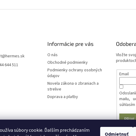
Informácie pre vás
Odobera
O nás
Vložte svo
t
@
hermes.sk
produktoch
Obchodné podmienky
44 644 511
Podmienky ochrany osobných
Email
údajov
Novela zákona o zbraniach a
strelive
Odoslaní
Doprava a platby
mailu, 
súhlasím
PRIHL
oužíva súbory cookie. Ďalším prechádzaním
Odmietnuť