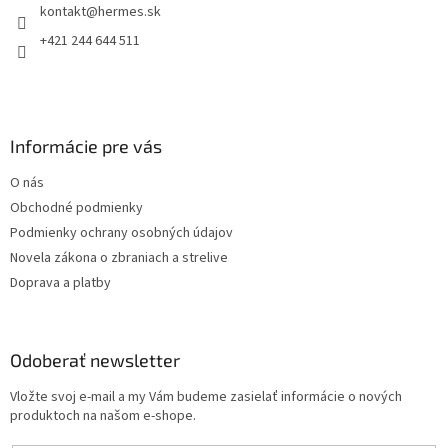
kontakt
@
hermes.sk
i
e
p
e
+421 244 644 511
r
v
k
y
v
Informácie pre vás
ý
p
O nás
i
s
Obchodné podmienky
u
Podmienky ochrany osobných údajov
Novela zákona o zbraniach a strelive
Doprava a platby
Odoberať newsletter
Vložte svoj e-mail a my Vám budeme zasielať informácie o nových
produktoch na našom e-shope.