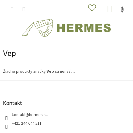
Prejsť
NÁKUP
na
obsah
KOŠÍK
Vep
Žiadne produkty značky
Vep
sa nenašli...
Z
á
p
ä
Kontakt
t
kontakt
@
hermes.sk
i
e
+421 244 644 511