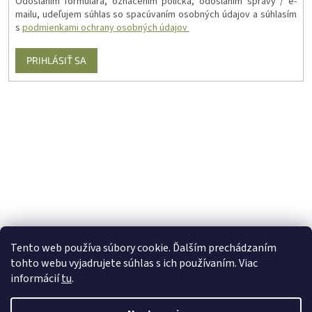
Odoslaním formulára, označením políčka, odoslaním správy / e-
mailu, udeľujem súhlas so spacúvaním osobných údajov a súhlasím
s
podmienkami ochrany osobných údajov
PRIHLÁSIŤ SA
Tento web používa súbory cookie. Ďalším prechádzaním
tohto webu vyjadrujete súhlas s ich používaním. Viac
informácií
tu
.