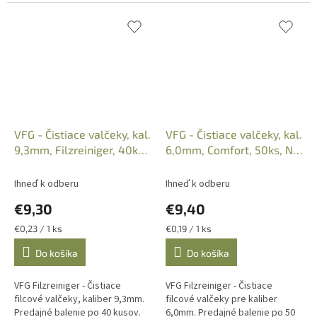
VFG - Čistiace valčeky, kal.
VFG - Čistiace valčeky, kal.
9,3mm, Filzreiniger, 40ks,
6,0mm, Comfort, 50ks, No.
No. 331963
331885
Ihneď k odberu
Ihneď k odberu
€9,30
€9,40
Jednotková
Jednotková
€0,23 / 1 ks
€0,19 / 1 ks
cena:
cena:
Do košíka
Do košíka
VFG Filzreiniger - Čistiace
VFG Filzreiniger - Čistiace
filcové valčeky, kaliber 9,3mm.
filcové valčeky pre kaliber
Predajné balenie po 40 kusov.
6,0mm. Predajné balenie po 50