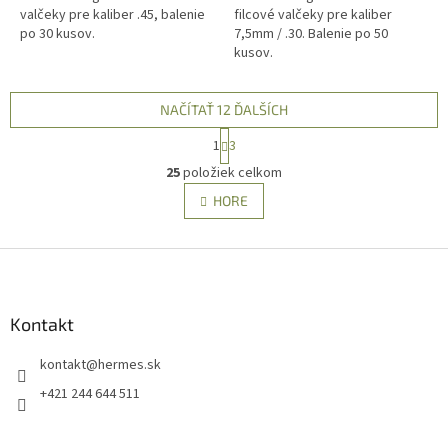
valčeky pre kaliber .45, balenie
filcové valčeky pre kaliber
po 30 kusov.
7,5mm / .30. Balenie po 50
kusov.
NAČÍTAŤ 12 ĎALŠÍCH
S
1
3
t
O
r
25
položiek celkom
v
á
l
HORE
n
á
k
d
o
v
Z
a
a
c
á
n
i
p
i
e
ä
Kontakt
e
p
t
r
kontakt
@
hermes.sk
i
v
e
k
+421 244 644 511
y
v