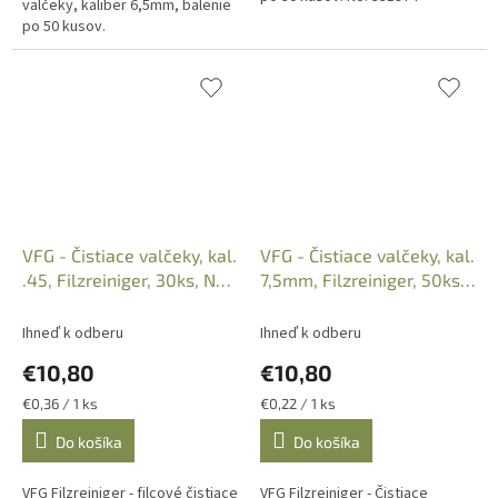
valčeky, kaliber 6,5mm, balenie
po 50 kusov.
VFG - Čistiace valčeky, kal.
VFG - Čistiace valčeky, kal.
.45, Filzreiniger, 30ks, No.
7,5mm, Filzreiniger, 50ks,
331976
No. 331957
Ihneď k odberu
Ihneď k odberu
€10,80
€10,80
Jednotková
Jednotková
€0,36 / 1 ks
€0,22 / 1 ks
cena:
cena:
Do košíka
Do košíka
VFG Filzreiniger - filcové čistiace
VFG Filzreiniger - Čistiace