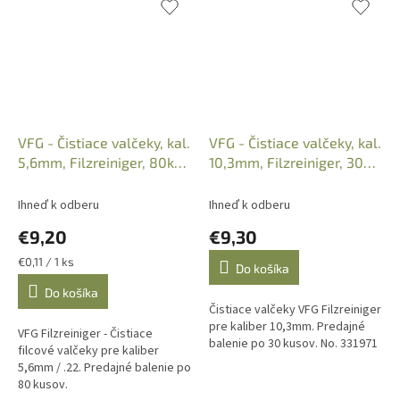
VFG - Čistiace valčeky, kal.
VFG - Čistiace valčeky, kal.
5,6mm, Filzreiniger, 80ks,
10,3mm, Filzreiniger, 30ks,
No. 331881
No. 331971
Ihneď k odberu
Ihneď k odberu
€9,20
€9,30
Jednotková
€0,11 / 1 ks
Do košíka
cena:
Do košíka
Čistiace valčeky VFG Filzreiniger
pre kaliber 10,3mm. Predajné
VFG Filzreiniger - Čistiace
balenie po 30 kusov. No. 331971
filcové valčeky pre kaliber
5,6mm / .22. Predajné balenie po
80 kusov.