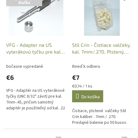
diaľku
p
e
i
p
s
r
p
o
r
d
o
u
d
k
VFG - Adapter na US
Stil Crin - Čistiace valčeky,
u
t
vyterákovú tyčku pre kal.
kal. 7mm/.270, Plstený,
k
o
7mm-.45, Kat.: 66810
50ks
t
v
Dočasne vypredané
Ihneď k odberu
o
€6
€7
v
Jednotková
€0,14 / 1 ks
VFG - Adaptér na US vyterákové
cena:
tyčky (UNC 8/32" závit) pre kal.
Do košíka
7mm-.45, pričom samotný
adaptér je použiteľný od kal. .22
Čistiace, plstené valčeky Stil
/5,6mm/, Kat.: 66810
Crin kaliber . 7mm / .270.
Predajné balenie po 50 kusov.