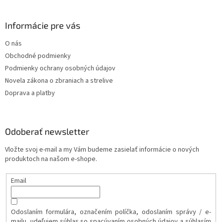
ý
p
i
Informácie pre vás
s
u
O nás
Obchodné podmienky
Podmienky ochrany osobných údajov
Novela zákona o zbraniach a strelive
Doprava a platby
Odoberať newsletter
Vložte svoj e-mail a my Vám budeme zasielať informácie o nových
produktoch na našom e-shope.
Email
Odoslaním formulára, označením políčka, odoslaním správy / e-
mailu, udeľujem súhlas so spacúvaním osobných údajov a súhlasím