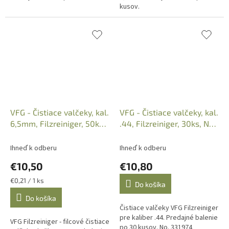
kusov.
VFG - Čistiace valčeky, kal.
VFG - Čistiace valčeky, kal.
6,5mm, Filzreiniger, 50ks,
.44, Filzreiniger, 30ks, No.
No. 331952
331974
Ihneď k odberu
Ihneď k odberu
€10,50
€10,80
Jednotková
€0,21 / 1 ks
Do košíka
cena:
Do košíka
Čistiace valčeky VFG Filzreiniger
pre kaliber .44. Predajné balenie
VFG Filzreiniger - filcové čistiace
po 30 kusov. No. 331974