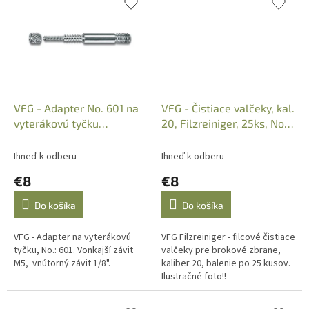
VFG - Adapter No. 601 na
VFG - Čistiace valčeky, kal.
vyterákovú tyčku
20, Filzreiniger, 25ks, No.:
(M5/1/8"), Kat.: 66804
66934
Ihneď k odberu
Ihneď k odberu
€8
€8
Do košíka
Do košíka
VFG - Adapter na vyterákovú
VFG Filzreiniger - filcové čistiace
tyčku, No.: 601. Vonkajší závit
valčeky pre brokové zbrane,
M5, vnútorný závit 1/8".
kaliber 20, balenie po 25 kusov.
Ilustračné foto!!