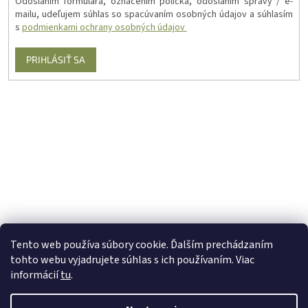
Odoslaním formulára, označením políčka, odoslaním správy / e-
mailu, udeľujem súhlas so spacúvaním osobných údajov a súhlasím
s
podmienkami ochrany osobných údajov
PRIHLÁSIŤ SA
Tento web používa súbory cookie. Ďalším prechádzaním
tohto webu vyjadrujete súhlas s ich používaním. Viac
informácií
tu
.