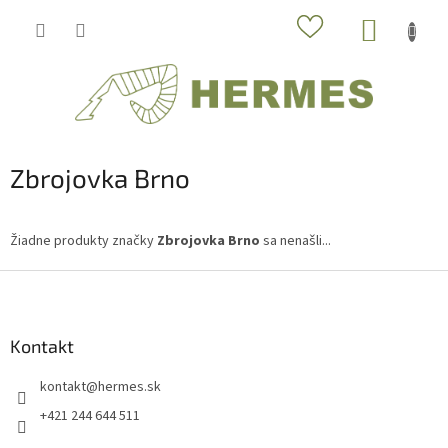
Prejsť
NÁKUP
na
obsah
KOŠÍK
Zbrojovka Brno
Žiadne produkty značky
Zbrojovka Brno
sa nenašli...
Z
á
p
ä
Kontakt
t
kontakt
@
hermes.sk
i
e
+421 244 644 511