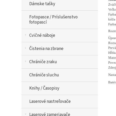
Dámske tašky
Zväč
Veľk
Farba
Fotopasce / Príslušenstvo
kríža
fotopascí
Farba
Rozm
Cvičné náboje
Úpra
Rozsa
Čistenia na zbrane
Prevá
Hĺbk
Mater
Chrániče zraku
Povr
Zdroj
Chrániče sluchu
Nasta
Batér
Knihy / Časopisy
Laserové nastreľovače
Laserové zameriavače