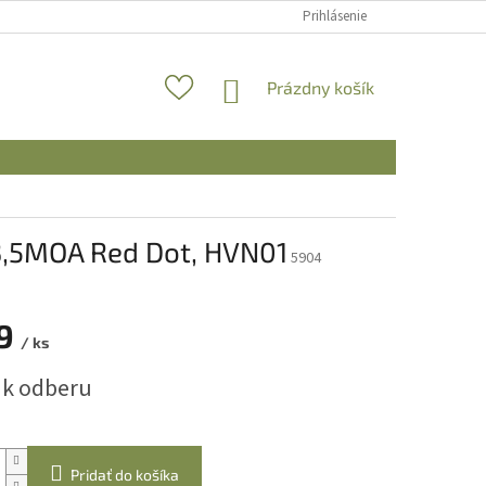
Prihlásenie
NÁKUPNÝ
Prázdny košík
KOŠÍK
 3,5MOA Red Dot, HVN01
5904
9
/ ks
ová
 k odberu
Pridať do košíka