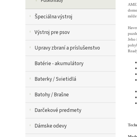
Puškohľady
AMERI
domov
Špeciálna výstroj
môže
Haven
Výstroj pre psov
puzd
Jeho 
pohy
Upravy zbraní a príslušenstvo
Read
Batérie - akumulátory
Baterky / Svietidlá
Batohy / Brašne
Darčekové predmety
Dámske odevy
Tech
Mode