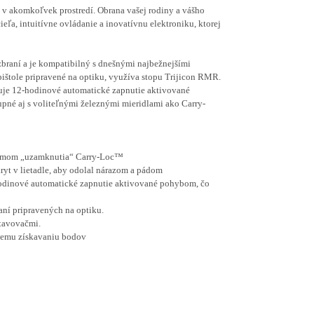
v akomkoľvek prostredí.
Obrana vašej rodiny a vášho
eľa, intuitívne ovládanie a inovatívnu elektroniku, ktorej
 zbraní a je kompatibilný s dnešnými najbežnejšími
pištole pripravené na optiku, využíva stopu Trijicon RMR.
duje 12-hodinové automatické zapnutie aktivované
pné aj s voliteľnými železnými mieridlami ako Carry-
režimom „uzamknutia“ Carry-Loc™
ryt v lietadle, aby odolal nárazom a pádom
hodinové automatické zapnutie aktivované pohybom, čo
ní pripravených na optiku.
tavovačmi.
šiemu získavaniu bodov