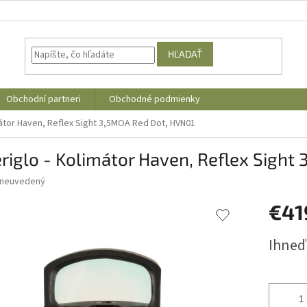
HĽADAŤ
Obchodní partneri
Obchodné podmienky
átor Haven, Reflex Sight 3,5MOA Red Dot, HVN01
iglo - Kolimátor Haven, Reflex Sight
neuvedený
€41
Jednotk
Ihneď
cena: