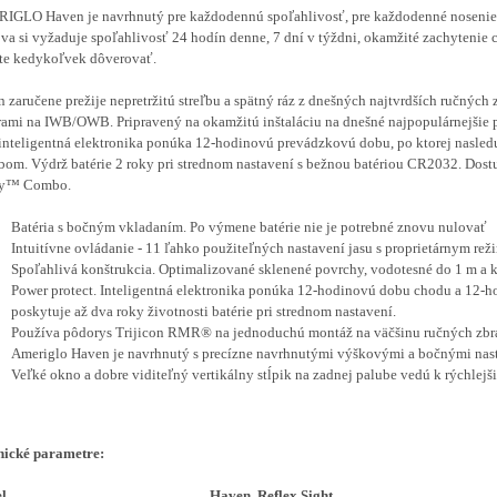
GLO Haven je navrhnutý pre každodennú spoľahlivosť, pre každodenné nosenie 
a si vyžaduje spoľahlivosť 24 hodín denne, 7 dní v týždni, okamžité zachytenie ci
te kedykoľvek dôverovať.
 zaručene prežije nepretržitú streľbu a spätný ráz z dnešných najtvrdších ručných
rami na IWB/OWB.
Pripravený na okamžitú inštaláciu na dnešné najpopulárnejšie 
inteligentná elektronika ponúka 12-hodinovú prevádzkovú dobu, po ktorej nasle
bom.
Výdrž batérie 2 roky pri strednom nastavení s bežnou batériou CR2032.
Dostu
y™ Combo.
Batéria s bočným vkladaním. Po výmene batérie nie je potrebné znovu nulovať
Intuitívne ovládanie - 11 ľahko použiteľných nastavení jasu s proprietárnym 
Spoľahlivá konštrukcia.
Optimalizované sklenené povrchy, vodotesné do 1 m a k
Power protect. Inteligentná elektronika ponúka 12-hodinovú dobu chodu a 12-
poskytuje až dva roky životnosti batérie pri strednom nastavení.
Používa pôdorys Trijicon RMR® na jednoduchú montáž na väčšinu ručných zbra
Ameriglo Haven
je navrhnutý s precízne navrhnutými výškovými a bočnými nas
Veľké okno a dobre viditeľný vertikálny stĺpik na zadnej palube vedú k rýchlej
nické parametre:
l
Haven, Reflex Sight