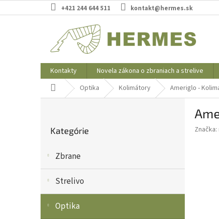
Prejsť
+421 244 644 511
kontakt@hermes.sk
na
obsah
Kontakty
Novela zákona o zbraniach a strelive
Domov
Optika
Kolimátory
Ameriglo - Kolim
B
Amer
o
Preskočiť
č
Značka:
Kategórie
kategórie
n
ý
Zbrane
p
a
n
Strelivo
e
l
Optika