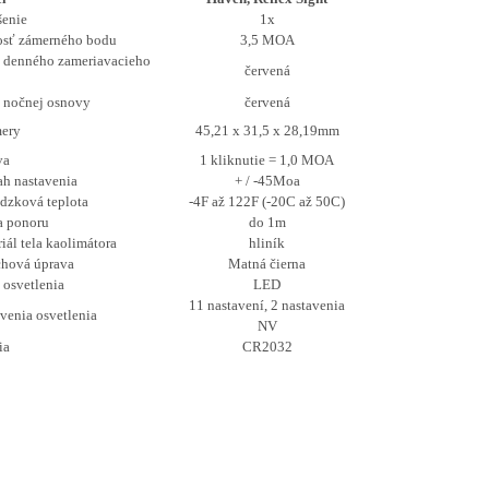
šenie
1x
osť zámerného bodu
3,5 MOA
 denného zameriavacieho
červená
 nočnej osnovy
červená
ery
45,21 x 31,5 x 28,19mm
va
1 kliknutie = 1,0 MOA
h nastavenia
+ / -45Moa
dzková teplota
-4F až 122F (-20C až 50C)
a ponoru
do 1m
iál tela kaolimátora
hliník
chová úprava
Matná čierna
 osvetlenia
LED
11 nastavení, 2 nastavenia
venia osvetlenia
NV
ia
CR2032