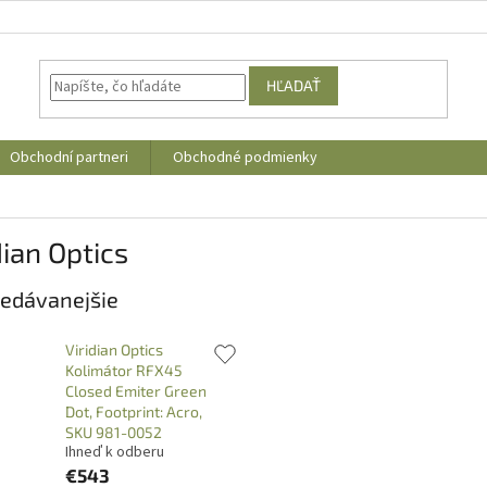
HĽADAŤ
Obchodní partneri
Obchodné podmienky
dian Optics
edávanejšie
Viridian Optics
Kolimátor RFX45
Closed Emiter Green
Dot, Footprint: Acro,
SKU 981-0052
Ihneď k odberu
€543