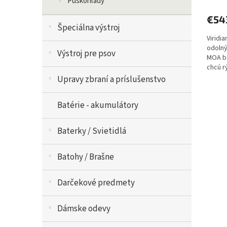
Puškohľady
€54
Špeciálna výstroj
Viridi
odolný
Výstroj pre psov
MOA bo
chcú r
a lepšiu
Upravy zbraní a príslušenstvo
Batérie - akumulátory
Baterky / Svietidlá
Batohy / Brašne
Darčekové predmety
Dámske odevy