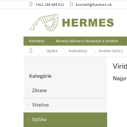
Prejsť
+421 244 644 511
kontakt@hermes.sk
na
obsah
Kontakty
Novela zákona o zbraniach a strelive
Domov
Optika
Kolimátory
Viridian Optics
B
Viri
o
Preskočiť
č
Kategórie
kategórie
Najpr
n
ý
Zbrane
p
a
n
Strelivo
e
l
Optika