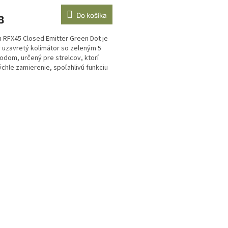
Do košíka
3
an RFX45 Closed Emitter Green Dot je
 uzavretý kolimátor so zeleným 5
dom, určený pre strelcov, ktorí
ýchle zamierenie, spoľahlivú funkciu
...
O
v
l
á
d
a
c
i
e
p
r
v
k
y
v