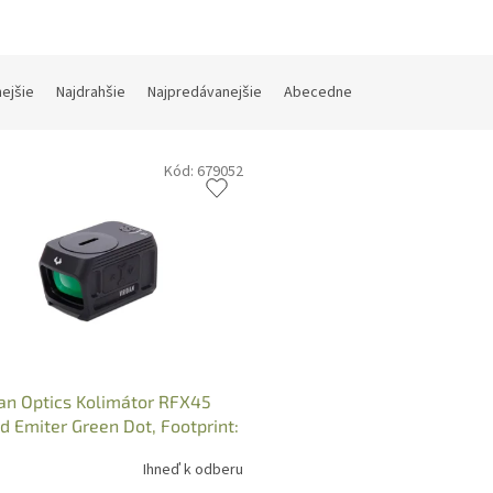
nejšie
Najdrahšie
Najpredávanejšie
Abecedne
Kód:
679052
ian Optics Kolimátor RFX45
d Emiter Green Dot, Footprint:
 SKU 981-0052
Ihneď k odberu