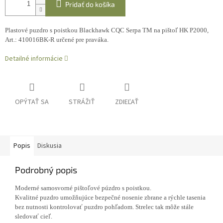
Pridať do košíka
Plastové puzdro s poistkou Blackhawk CQC Serpa TM na pištoľ HK P2000,
Art.: 410016BK-R určené pre praváka.
Detailné informácie
OPÝTAŤ SA
STRÁŽIŤ
ZDIEĽAŤ
Popis
Diskusia
Podrobný popis
Moderné samosvorné pištoľové púzdro s poistkou.
Kvalitné puzdro umožňujúce bezpečné nosenie zbrane a rýchle tasenia
bez nutnosti kontrolovať puzdro pohľadom. Strelec tak môže stále
sledovať cieľ.