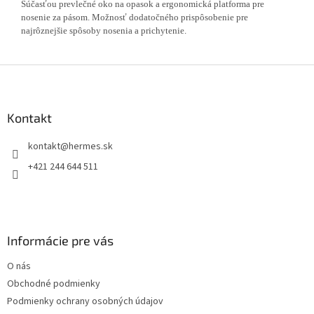
Súčasťou prevlečné oko na opasok a ergonomická platforma pre
nosenie za pásom. Možnosť dodatočného prispôsobenie pre
najrôznejšie spôsoby nosenia a prichytenie.
Z
á
p
ä
Kontakt
t
kontakt
@
hermes.sk
i
e
+421 244 644 511
Informácie pre vás
O nás
Obchodné podmienky
Podmienky ochrany osobných údajov