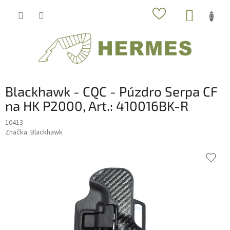
Prejsť
NÁKUP
na
obsah
KOŠÍK
Blackhawk - CQC - Púzdro Serpa CF
na HK P2000, Art.: 410016BK-R
10413
Značka:
Blackhawk