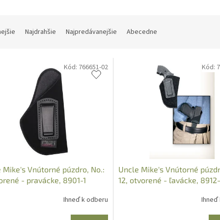
nejšie
Najdrahšie
Najpredávanejšie
Abecedne
Kód:
766651-02
Kód:
7
 Mike's Vnútorné púzdro, No.:
Uncle Mike's Vnútorné púzdr
vorené - pravácke, 8901-1
12, otvorené - ľavácke, 891
Ihneď k odberu
Ihneď