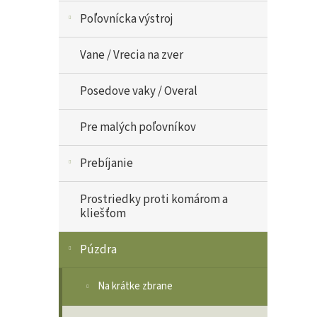
Poľovnícka výstroj
Vane / Vrecia na zver
Posedove vaky / Overal
Pre malých poľovníkov
Prebíjanie
Prostriedky proti komárom a
kliešťom
Púzdra
Na krátke zbrane