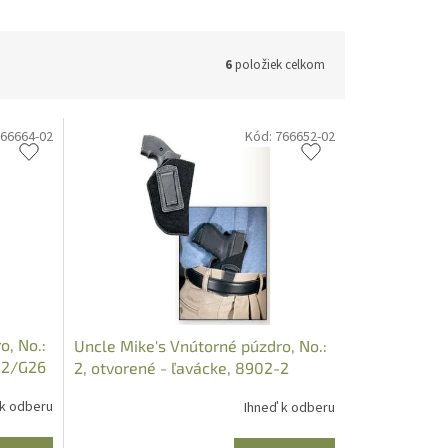
6
položiek celkom
66664-02
Kód:
766652-02
o, No.:
Uncle Mike's Vnútorné púzdro, No.:
2-2/G26
2, otvorené - ľavácke, 8902-2
 k odberu
Ihneď k odberu