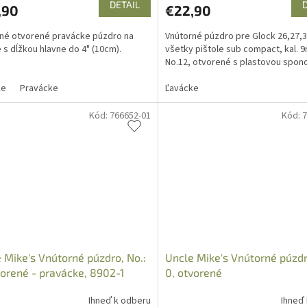
DETAIL
,90
€22,90
né otvorené pravácke púzdro na
Vnútorné púzdro pre Glock 26,27,3
e s dĺžkou hlavne do 4" (10cm).
všetky pištole sub compact, kal. 9
No.12, otvorené s plastovou spon
ke
Pravácke
Ľavácke
Kód:
766652-01
Kód:
7
 Mike's Vnútorné púzdro, No.:
Uncle Mike's Vnútorné púzdr
vorené - pravácke, 8902-1
0, otvorené
Ihneď k odberu
Ihneď