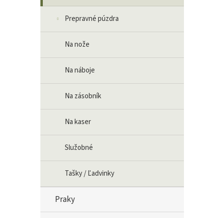
Prepravné púzdra
Na nože
Na náboje
Na zásobník
Na kaser
Služobné
Tašky / Ľadvinky
Praky