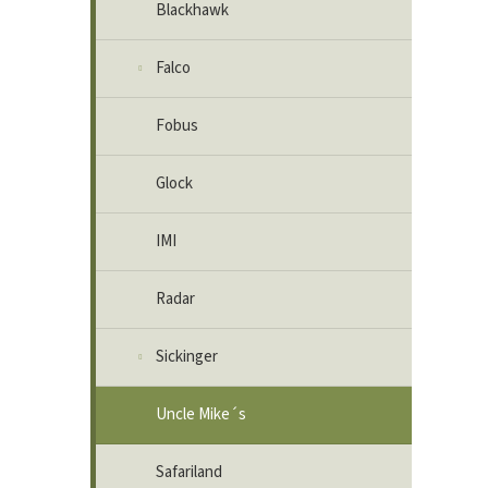
Blackhawk
Falco
Fobus
Glock
IMI
Radar
Sickinger
Uncle Mike´s
Safariland