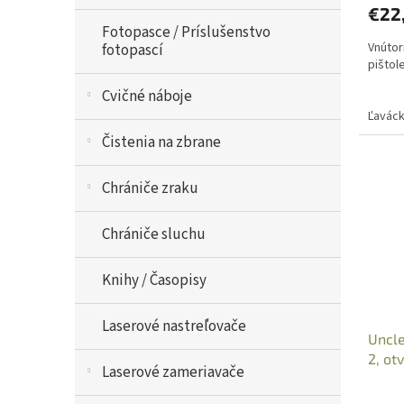
€22
Fotopasce / Príslušenstvo
Vnútor
fotopascí
pištol
Cvičné náboje
Ľavác
Čistenia na zbrane
Chrániče zraku
Chrániče sluchu
Knihy / Časopisy
Laserové nastreľovače
Uncle
2, ot
Laserové zameriavače