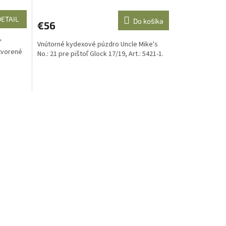
DETAIL
Do košíka
€56
"
Vnútorné kydexové púzdro Uncle Mike's
otvorené
No.: 21 pre pištoľ Glock 17/19, Art.: 5421-1.