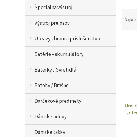
V
Špeciálna výstroj
R
ý
a
p
Najlac
Výstroj pre psov
d
i
e
s
Upravy zbraní a príslušenstvo
n
p
i
r
e
o
Batérie - akumulátory
p
d
r
u
Baterky / Svietidlá
o
k
d
t
Batohy / Brašne
u
o
k
v
t
Darčekové predmety
Uncle
o
1, ot
v
Dámske odevy
Dámske tašky