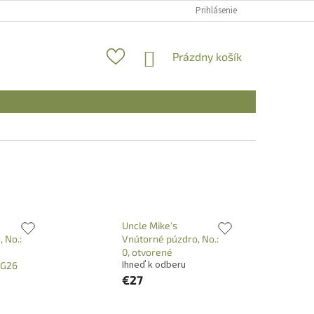
Prihlásenie
NÁKUPNÝ
Prázdny košík
KOŠÍK
Uncle Mike's
 No.:
Vnútorné púzdro, No.:
0, otvorené
Ihneď k odberu
/G26
€27