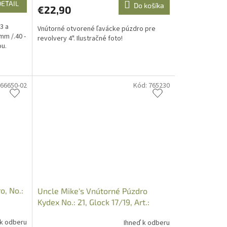
DETAIL
Do košíka
€22,90
3 a
Vnútorné otvorené ľavácke púzdro pre
mm /.40 -
revolvery 4". Ilustračné foto!
ou.
66650-02
Kód:
765230
o, No.:
Uncle Mike's Vnútorné Púzdro
Kydex No.: 21, Glock 17/19, Art.:
5421-1
 k odberu
Ihneď k odberu