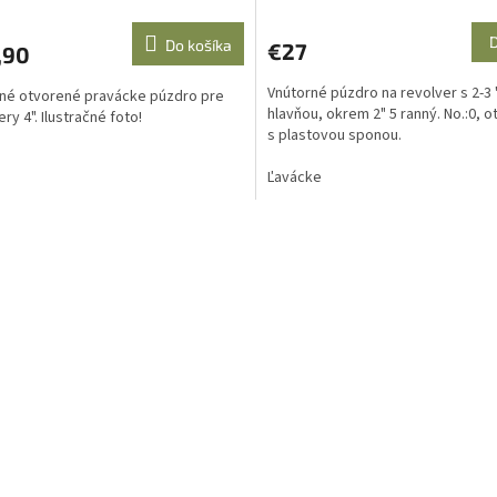
Do košíka
€27
,90
Vnútorné púzdro na revolver s 2-3 
né otvorené pravácke púzdro pre
hlavňou, okrem 2" 5 ranný. No.:0, 
ry 4". Ilustračné foto!
s plastovou sponou.
Ľavácke
O
v
l
á
d
a
c
i
e
p
r
v
k