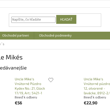
HĽADAŤ
Obchodní partneri
Obchodné podmienky
e´s
e Mike´s
edávanejšie
Uncle Mike's
Uncle Mike's
Vnútorné Púzdro
Vnútorné púzdro,
Kydex No.: 21, Glock
12, otvorené -
17/19, Art.: 5421-1
ľavácke, 8912-2
Ihneď k odberu
Ihneď k odberu
€56
€22,90