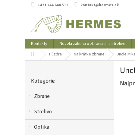
Prejsť
+421 244 644 511
kontakt@hermes.sk
na
obsah
Kontakty
Novela zákona o zbraniach a strelive
Domov
Púzdra
Na krátke zbrane
Uncle Mik
B
Uncl
o
Preskočiť
č
Kategórie
kategórie
Najpr
n
ý
Zbrane
p
a
n
Strelivo
e
l
Optika