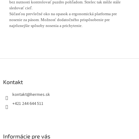
bez nutnosti kontrolovať puzdro pohľadom. Strelec tak môže stále
sledovať cieľ.
Súčasťou prevlečné oko na opasok a ergonomická platforma pre
nosenie za pásom. Možnosť dodatočného prispôsobenie pre
najrôznejšie spôsoby nosenia a prichytenie.
Z
á
p
ä
Kontakt
t
kontakt
@
hermes.sk
i
e
+421 244 644 511
Informácie pre vás