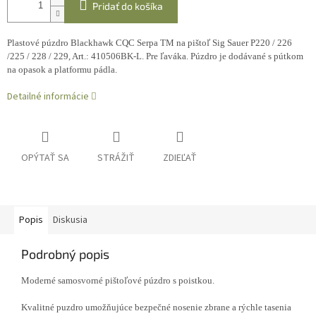
Pridať do košíka
Plastové púzdro Blackhawk CQC Serpa TM na pištoľ Sig Sauer P220 / 226
/225 / 228 / 229, Art.: 410506BK-L. Pre ľaváka.
Púzdro je dodávané s pútkom
na opasok a platformu pádla.
Detailné informácie
OPÝTAŤ SA
STRÁŽIŤ
ZDIEĽAŤ
Popis
Diskusia
Podrobný popis
Moderné samosvorné pištoľové púzdro s poistkou.
Kvalitné puzdro umožňujúce bezpečné nosenie zbrane a rýchle tasenia