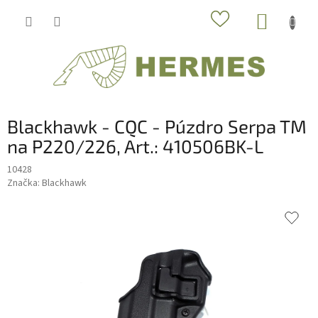
Prejsť
NÁKUP
na
obsah
KOŠÍK
Blackhawk - CQC - Púzdro Serpa TM
na P220/226, Art.: 410506BK-L
10428
Značka:
Blackhawk