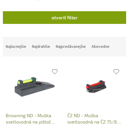
V
otvoriť filter
ý
p
i
s
R
p
a
Najlacnejšie
Najdrahšie
Najpredávanejšie
Abecedne
r
d
o
e
d
n
u
i
k
e
t
p
o
r
v
o
d
u
k
Browning ND - Muška
ČZ ND - Muška
t
svetlovodná na pištoľ
svetlovodná na ČZ 75/85
o
Buck Mark, Art.: B5150012
(1,0x6,5mm)