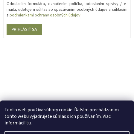
Odoslaním formulára, označením políčka, odoslaním správy / e-
mailu, udeľujem súhlas so spacúvaním osobných údajov a súhlasím
s
podmienkami ochrany osobných údajov
PRIHLÁSIŤ SA
Tento web používa súbory cookie. Ďalším prechádzaním
tohto webu vyjadrujete súhlas s ich používaním. Viac
informácií
tu
.