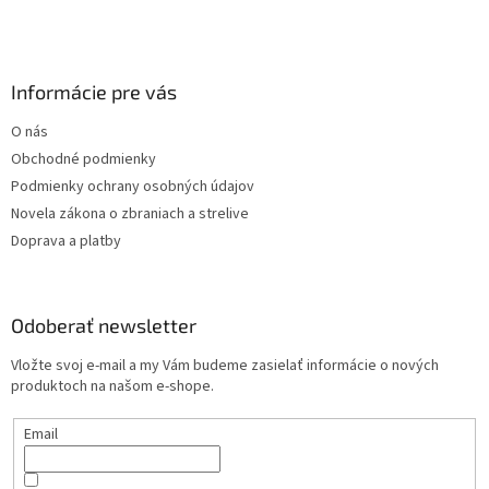
v
k
y
v
Informácie pre vás
ý
p
O nás
i
s
Obchodné podmienky
u
Podmienky ochrany osobných údajov
Novela zákona o zbraniach a strelive
Doprava a platby
Odoberať newsletter
Vložte svoj e-mail a my Vám budeme zasielať informácie o nových
produktoch na našom e-shope.
Email