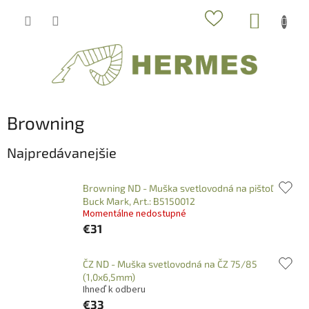
Prejsť
NÁKUP
na
obsah
KOŠÍK
Browning
Najpredávanejšie
Browning ND - Muška svetlovodná na pištoľ
Buck Mark, Art.: B5150012
Momentálne nedostupné
€31
ČZ ND - Muška svetlovodná na ČZ 75/85
(1,0x6,5mm)
Ihneď k odberu
€33