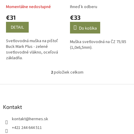
v
Momentálne nedostupné
Ihneď k odberu
€31
€33
DETAIL
Do košíka
Svetlovodná muška na pištoľ
Muška svetlovodná na ČZ 75/85
Buck Mark Plus - zelené
(1,0x6,5mm).
svetlovodné vlákno, oceľová
základňa.
2
položiek celkom
O
v
l
Z
á
á
d
p
a
ä
Kontakt
c
t
i
kontakt
@
hermes.sk
i
e
p
e
+421 244 644 511
r