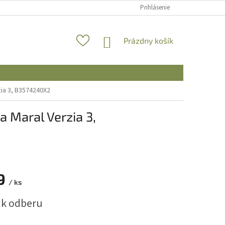
Prihlásenie
NÁKUPNÝ
Prázdny košík
KOŠÍK
zia 3, B3574240X2
 Maral Verzia 3,
9
/ ks
ová
 k odberu