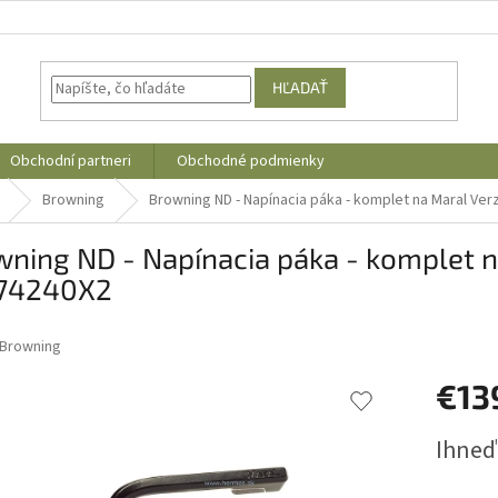
HĽADAŤ
Obchodní partneri
Obchodné podmienky
Browning
Browning ND - Napínacia páka - komplet na Maral Ver
ning ND - Napínacia páka - komplet na
74240X2
Browning
€13
Jednotk
Ihneď
cena: