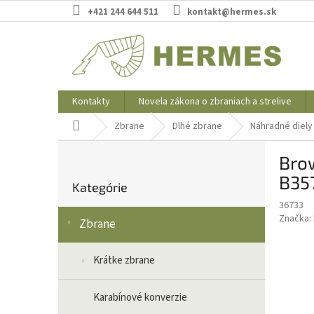
Prejsť
+421 244 644 511
kontakt@hermes.sk
na
obsah
Kontakty
Novela zákona o zbraniach a strelive
Domov
Zbrane
Dlhé zbrane
Náhradné diely
B
Brow
o
Preskočiť
č
B35
Kategórie
kategórie
n
36733
ý
Značka:
Zbrane
p
a
n
Krátke zbrane
e
l
Karabínové konverzie