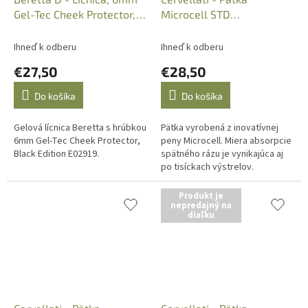
Gel-Tec Cheek Protector,
Microcell STD
Black Edition E02919
Ext.Soft/H=15mm/R=92mm/B
213114B
Ihneď k odberu
Ihneď k odberu
€27,50
€28,50
Do košíka
Do košíka
Gelová lícnica Beretta s hrúbkou
Pätka vyrobená z inovatívnej
6mm Gel-Tec Cheek Protector,
peny Microcell. Miera absorpcie
Black Edition E02919.
spätného rázu je vynikajúca aj
po tisíckach výstrelov.
Produkt je
nepredajný na
diaľku