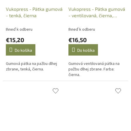
Vukopress - Pätka gumová
Vukopress - Pätka gumová
- tenká, čierna
- ventilovaná, čierna,
Vukopress SK
Ihneď k odberu
Ihneď k odberu
€15,20
€16,50
Do košíka
Do košíka
Gumová pätka na pažbu dlhej
Gumová ventilovaná pätka na
zbrane, tenká, čierna.
pažbu dlhej zbrane. Farba:
čierna.