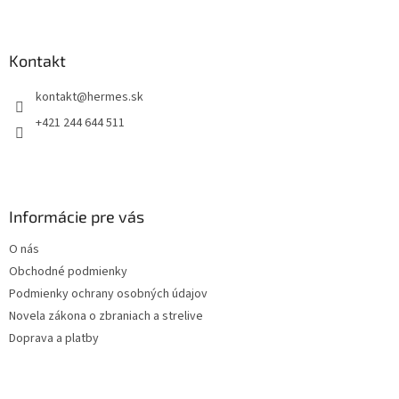
Z
a
a
c
á
n
i
p
i
e
ä
Kontakt
e
p
t
r
kontakt
@
hermes.sk
i
v
e
k
+421 244 644 511
y
v
ý
p
i
Informácie pre vás
s
u
O nás
Obchodné podmienky
Podmienky ochrany osobných údajov
Novela zákona o zbraniach a strelive
Doprava a platby