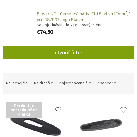
Blaser ND - Gumenná pätka Old English 17mm
pre R8/R93, logo Blaser
Na objednávku do 7 pracovných dní.
€74,50
V
otvoriť filter
ý
p
i
s
R
p
a
Najlacnejšie
Najdrahšie
Najpredávanejšie
Abecedne
r
d
o
e
d
n
Produkt je
u
i
nepredajný na
diaľku
k
e
t
p
o
r
v
o