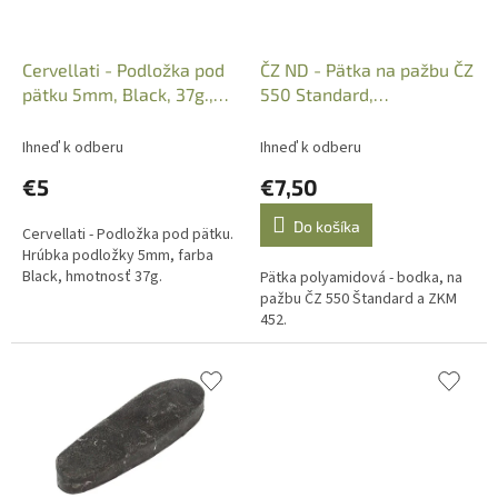
d
u
k
Cervellati - Podložka pod
ČZ ND - Pätka na pažbu ČZ
t
pätku 5mm, Black, 37g.,
550 Standard,
o
Art.: 202482
polyamidová - bodka
v
Ihneď k odberu
Ihneď k odberu
€5
€7,50
Do košíka
Cervellati - Podložka pod pätku.
Hrúbka podložky 5mm, farba
Black, hmotnosť 37g.
Pätka polyamidová - bodka, na
pažbu ČZ 550 Štandard a ZKM
452.