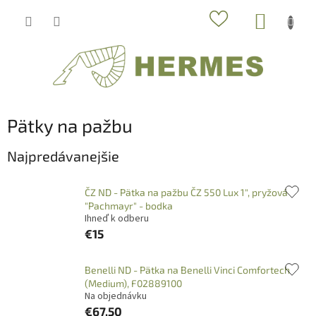
Prejsť
NÁKUP
na
obsah
KOŠÍK
Pätky na pažbu
Najpredávanejšie
ČZ ND - Pätka na pažbu ČZ 550 Lux 1", pryžová
"Pachmayr" - bodka
Ihneď k odberu
€15
Benelli ND - Pätka na Benelli Vinci Comfortech
(Medium), F02889100
Na objednávku
€67,50