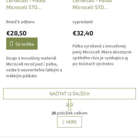
Cervellati - Pätka
Cervellati - Pätka
Microcell STD
Microcell STD
Soft/H=15mm/R=92mm/Black,
Ext.Soft/H=32mm/R=92mm/B
213110B
213784B
Ihneď k odberu
vypredané
€28,50
€32,40
Do košíka
Pätka vyrobená z inovatívnej
peny Microcell. Miera absorpcie
spätného rázu je vynikajúca aj
Dizajn a inovatívny materiál
po tisíckach výstrelov.
Microcell recoil pad / pätka,
vedie k neuveriteľne ľahkým a
mäkkým pätkám.
NAČÍTAŤ 12 ĎALŠÍCH
S
1
3
t
O
r
25
položiek celkom
v
á
l
HORE
n
á
k
d
o
v