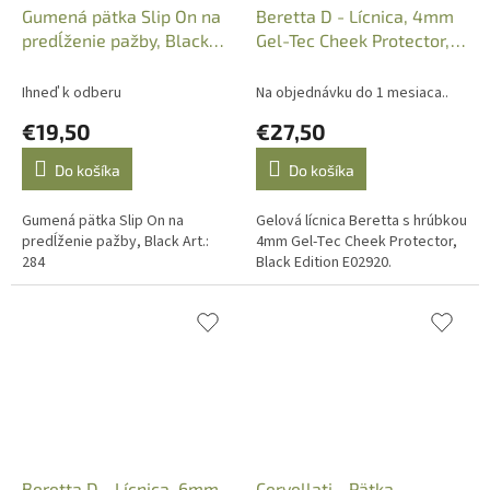
Gumená pätka Slip On na
Beretta D - Lícnica, 4mm
predĺženie pažby, Black
Gel-Tec Cheek Protector,
Art.: 284
Black Edition E02920
Ihneď k odberu
Na objednávku do 1 mesiaca..
€19,50
€27,50
Do košíka
Do košíka
Gumená pätka Slip On na
Gelová lícnica Beretta s hrúbkou
predĺženie pažby, Black Art.:
4mm Gel-Tec Cheek Protector,
284
Black Edition E02920.
Beretta D - Lícnica, 6mm
Cervellati - Pätka