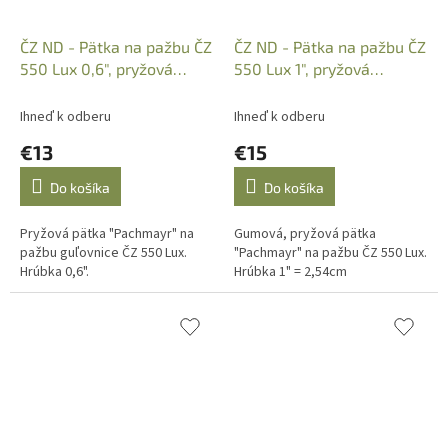
ČZ ND - Pätka na pažbu ČZ
ČZ ND - Pätka na pažbu ČZ
550 Lux 0,6", pryžová
550 Lux 1", pryžová
"Pachmayr" - botka
"Pachmayr" - bodka
Ihneď k odberu
Ihneď k odberu
€13
€15
Do košíka
Do košíka
Pryžová pätka "Pachmayr" na
Gumová, pryžová pätka
pažbu guľovnice ČZ 550 Lux.
"Pachmayr" na pažbu ČZ 550 Lux.
Hrúbka 0,6".
Hrúbka 1" = 2,54cm