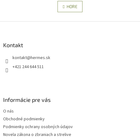
v
á
l
HORE
n
á
k
d
o
v
Z
a
a
c
á
n
i
p
i
e
ä
Kontakt
e
p
t
r
kontakt
@
hermes.sk
i
v
e
k
+421 244 644 511
y
v
ý
p
i
Informácie pre vás
s
u
O nás
Obchodné podmienky
Podmienky ochrany osobných údajov
Novela zákona o zbraniach a strelive