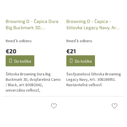
Browning D - Čapica Dura
Browning D - Čapica -
Big Buckmark 3D,
šiltovka Legacy Navy, Art.:
Camo/Black, B308204211
308186951
Ihneď k odberu
Ihneď k odberu
€20
€21
Do košíka
Do košíka
Šiltovka Browning Dura Big
Šesťpanelová šiltovka Browning
Buckmark 3D, dvojfarebná Camo
Legacy Navy, Art.: 308186951.
/ Black, art: B3082042,
Nastaviteľná veľkosť.
univerzálna veľkosť,
impregnovaná.