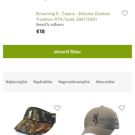
Browning D - Čapica - šiltovka, Outdoor
Tradition-RTX/Solid, 308172881
Ihneď k odberu
€18
V
otvoriť filter
ý
p
i
s
R
p
a
Najlacnejšie
Najdrahšie
Najpredávanejšie
Abecedne
r
d
o
e
d
n
u
i
k
e
t
p
o
r
v
o