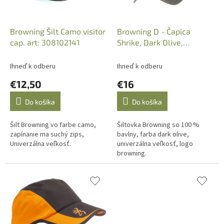
d
u
k
Browning Šilt Camo visitor
Browning D - Čapica
t
cap. art: 308102141
Shrike, Dark Olive,
o
B308004681
v
Ihneď k odberu
Ihneď k odberu
€12,50
€16
Do košíka
Do košíka
Šilt Browning vo farbe camo,
Šiltovka Browning so 100 %
zapínanie ma suchý zips,
bavlny, farba dark olive,
Univerzálna veľkosť.
univerzálna veľkosť, logo
browning.