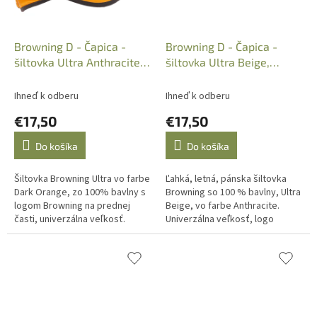
Browning D - Čapica -
Browning D - Čapica -
šiltovka Ultra Anthracite
šiltovka Ultra Beige,
Dark Orange, B30896200
Anthracite, 30896300
Ihneď k odberu
Ihneď k odberu
€17,50
€17,50
Do košíka
Do košíka
Šiltovka Browning Ultra vo farbe
Ľahká, letná, pánska šiltovka
Dark Orange, zo 100% bavlny s
Browning so 100 % bavlny, Ultra
logom Browning na prednej
Beige, vo farbe Anthracite.
časti, univerzálna veľkosť.
Univerzálna veľkosť, logo
Browning na šilte.