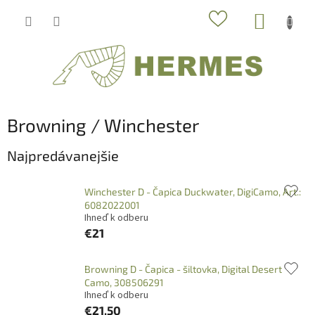
Prejsť
NÁKUP
na
obsah
KOŠÍK
Browning / Winchester
Najpredávanejšie
Winchester D - Čapica Duckwater, DigiCamo, Art.:
6082022001
Ihneď k odberu
€21
Browning D - Čapica - šiltovka, Digital Desert
Camo, 308506291
Ihneď k odberu
€21,50