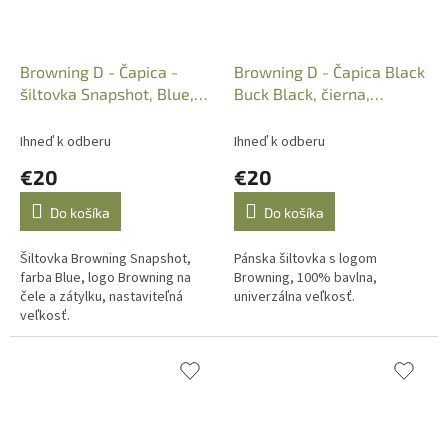
Browning D - Čapica -
Browning D - Čapica Black
šiltovka Snapshot, Blue,
Buck Black, čierna,
308713651
B308008991
Ihneď k odberu
Ihneď k odberu
€20
€20
Do košíka
Do košíka
Šiltovka Browning Snapshot,
Pánska šiltovka s logom
farba Blue, logo Browning na
Browning, 100% bavlna,
čele a zátylku, nastaviteľná
univerzálna veľkosť.
veľkosť.