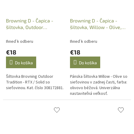
Browning D - Čapica -
Browning D - Čapica -
šiltovka, Outdoor
šiltovka, Willow - Olive,
Tradition-RTX/Solid,
308723841
308172881
Ihneď k odberu
Ihneď k odberu
€18
€18
Do košíka
Do košíka
Šiltovka Brovning Outdoor
Pánska šiltovka Willow - Olive so
Tradition - RTX / Solid so
sieťovinou v zadnej časti, farba:
sieťovinou. Kat. číslo 308172881.
olivovo béžová. Univerzálna
nastaviteľná veľkosť.