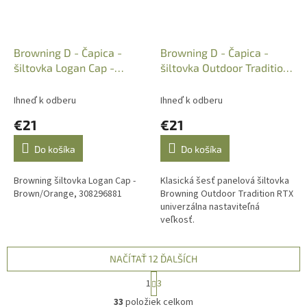
Browning D - Čapica -
Browning D - Čapica -
šiltovka Logan Cap -
šiltovka Outdoor Tradition
Brown/Orange,
RTX, 308172241
308296881
Ihneď k odberu
Ihneď k odberu
€21
€21
Do košíka
Do košíka
Browning šiltovka Logan Cap -
Klasická šesť panelová šiltovka
Brown/Orange, 308296881
Browning Outdoor Tradition RTX
univerzálna nastaviteľná
veľkosť.
NAČÍTAŤ 12 ĎALŠÍCH
S
1
3
t
O
r
33
položiek celkom