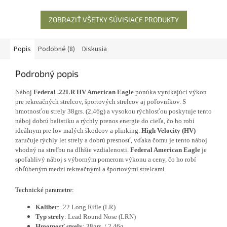
prípade to platí v...
je vybavená lícnicou a nosom z
ušľachtilého materiálu.
ZOBRAZIŤ VŠETKY SÚVISIACE PRODUKTY
Popis
Podobné (8)
Diskusia
Podrobný popis
Náboj
Federal .22LR HV American Eagle
ponúka vynikajúci výkon
pre rekreačných strelcov, športových strelcov aj poľovníkov. S
hmotnosťou strely 38grs. (2,46g) a vysokou rýchlosťou poskytuje tento
náboj dobrú balistiku a rýchly prenos energie do cieľa, čo ho robí
ideálnym pre lov malých škodcov a plinking.
High Velocity (HV)
zaručuje rýchly let strely a dobrú presnosť, vďaka čomu je tento náboj
vhodný na streľbu na dlhšie vzdialenosti.
Federal American Eagle
je
spoľahlivý náboj s výborným pomerom výkonu a ceny, čo ho robí
obľúbeným medzi rekreačnými a športovými strelcami.
Technické parametre:
Kaliber
: .22 Long Rifle (LR)
Typ strely
: Lead Round Nose (LRN)
Hmotnosť strely
: 38grs. / 2,46g