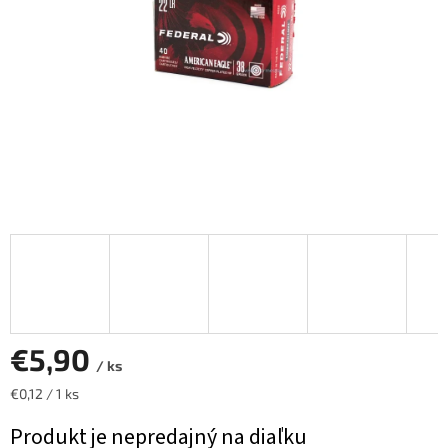
€5,90
/ ks
Jednotková
€0,12 / 1 ks
cena:
Produkt je nepredajný na diaľku