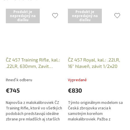
Produkt je
Produkt je
nepredajný na
nepredajný na
diaľku
diaľku
ČZ 457 Training Rifle, kal.:
ČZ 457 Royal, kal.: .22LR,
.22LR, 630mm, Zavit
16" hlaveň, závit 1/2x20
1/2x20, drevo - buk
Ihneď k odberu
Vypredané
€745
€830
Najnovšia z malokalibroviek ČZ
Týmto originálnym modelom sa
Training Rifle, ktoré vo všetkých
Česká zbrojovka vracia k
podobách predstavujú ideálne
samotným koreňom
zbrane pre mladších aj starších
malokalibroviek. Pažba z
začínajúcich strelcov. V tomto
výberového orechového dreva