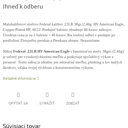
Ihneď k odberu
Malokalibrové strelivo Federal kaliber .22LR 38gr./2,46g. HV American Eagle,
Copper-Plated HP, AE22. Predajné balenie obsahuje 40 kusov nábojov.
Uvedená cena je za 1 balenie = 40 kusov. Iba osobný odber v predajni po
predložení Zbrojného preukaz a Preukazu zbrane. Nezasielame.
Náboj
Federal .22LR HV American Eagle
s hmotnosťou strely 38grs. (2,46g)
je určený pre vysokorýchlostnú streľbu a poskytuje spoľahlivý výkon a
presnosť. Tento náboj je ideálny pre rekreačnú streľbu, plinking a lov malých
škodcov, vďaka svojej rýchlosti a konzistentnému výkonu.
Detailné informácie
OPÝTAŤ SA
STRÁŽIŤ
ZDIEĽAŤ
Súvisiaci tovar