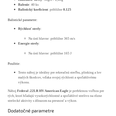
Balenie
: 40 ks
Balistický koeficient
: približne
0.125
Balistické parametre:
Rýchlosť strely
:
Na ústí hlavne: približne 365 m/s
Energie strely
:
Na ústí hlavne: približne 165 J
Použitie:
Tento náboj je ideálny pre rekreačnú streľbu, plinking a lov
malých škodcov, vďaka svojej rýchlosti a spoľahlivému
výkonu.
Náboj
Federal .22LR HV American Eagle
je perfektnou voľbou pre
tých, ktorí hľadajú vysokorýchlostné a spoľahlivé strelivo na rôzne
strelecké aktivity s dôrazom na presnosť a výkon.
Dodatočné parametre