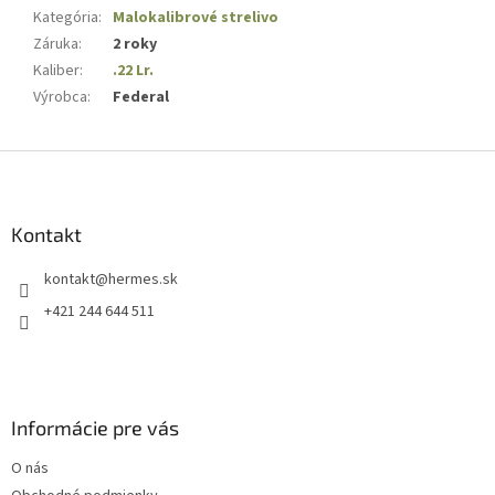
Kategória
:
Malokalibrové strelivo
Záruka
:
2 roky
Kaliber
:
.22 Lr.
Výrobca
:
Federal
Z
á
p
ä
Kontakt
t
kontakt
@
hermes.sk
i
e
+421 244 644 511
Informácie pre vás
O nás