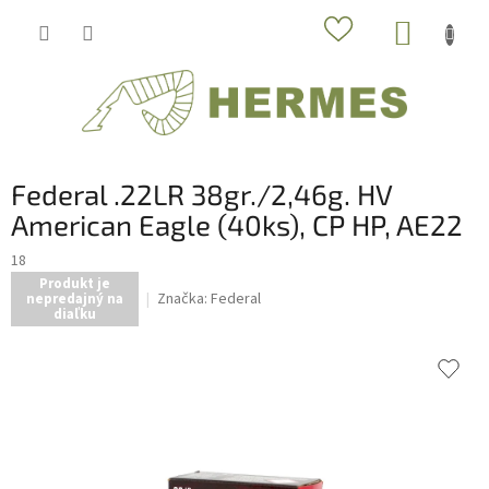
Prejsť
NÁKUP
na
obsah
KOŠÍK
Federal .22LR 38gr./2,46g. HV
American Eagle (40ks), CP HP, AE22
18
Produkt je
Značka:
Federal
nepredajný na
diaľku