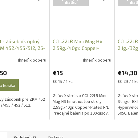
diaľku
diaľ
 - Zásobník úplný
CCI .22LR Mini Mag HV
CCI .22LR
KM 452/455/512, 25-
2,59g./40gr. Copper-
2,1g./32g
l.: .22LR, plastový
Plated RN /100ks/ Art.:
Hypervel
Ihneď k odberu
Ihneď k odberu
0030
5050
,50
€15
€14,30
Jednotková
Jednotková
€0,15 / 1 ks
€0,29 / 1 k
o košíka
cena:
cena:
Guľové strelivo CCI .22LR Mini
Guľové stre
vý zásobník pre ZKM 452
Mag HS hmotnosťou strely
Stinger EX 
7/455 / 452 / 512.
2,59g./40gr. Copper-Plated RN.
Hyperveloci
Predajné balenia po 100kusov.
5050. Balen
Art.: 0030 Uvedená cena je za 1
Uvedená ce
balenie, predajné balenie po...
nábojov. Ib
s
Podobné (3)
Diskusia