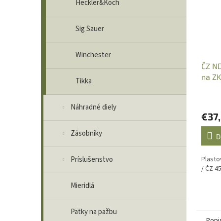
Heckler&Koch
Sig Sauer
Winchester
ČZ ND
na Z
Tikka
r., ka
Náhradné diely
€37
Zásobníky
D
Plasto
Príslušenstvo
/ ČZ 45
Mieridlá
Pätky na pažbu
Popi