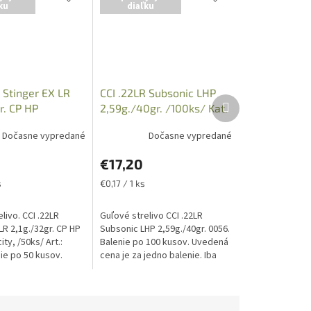
ku
diaľku
 Stinger EX LR
CCI .22LR Subsonic LHP
Ďalší
r. CP HP
2,59g./40gr. /100ks/ Kat.
produkt
ocity /50ks/
0056
Dočasne vypredané
Dočasne vypredané
€17,20
Jednotková
s
€0,17 / 1 ks
cena:
livo. CCI .22LR
Guľové strelivo CCI .22LR
LR 2,1g./32gr. CP HP
Subsonic LHP 2,59g./40gr. 0056.
ty, /50ks/ Art.:
Balenie po 100 kusov. Uvedená
ie po 50 kusov.
cena je za jedno balenie. Iba
na je za 1 balenie
osobný odber v predajni po
a osobný odber v...
predložení Zbrojného preukaz
a...