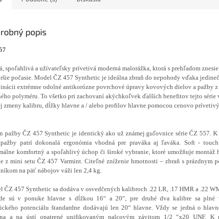
robný popis
57
á, spoľahlivá a užívateľsky prívetivá moderná malorážka, ktorá s prehľadom znesie 
ršie počasie. Model ČZ 457 Synthetic je ideálna zbraň do nepohody vďaka jedine
nácii extrémne odolné antikorózne povrchové úpravy kovových dielov a pažby z
ého polyméru. To všetko pri zachovaní akýchkoľvek ďalších benefitov tejto série 
j zmeny kalibru, dĺžky hlavne a / alebo profilov hlavne pomocou cenovo prívetiv
.
n pažby ČZ 457 Synthetic je identický ako už známej guľovnice série ČZ 557. K
 pažby patrí dokonalá ergonómia vhodná pre praváka aj ľaváka. Soft - touch
álne komfortný a spoľahlivý úchop či široké vybranie, ktoré umožňuje montáž 
e z mini setu ČZ 457 Varmint. Citeľné zníženie hmotnosti – zbraň s prázdnym
níkom na päť nábojov váži len 2,4 kg.
 ČZ 457 Synthetic sa dodáva v osvedčených kalibroch .22 LR, .17 HMR a .22 
ade sú v ponuke hlavne s dĺžkou 16“ a 20“, pre druhé dva kalibre sa plné v
tického potenciálu štandardne dodávajú len 20“ hlavne. Vždy se jedná o hlav
ena a na ústí opatrené unifikovaným palcovým závitom 1/2 “x20 UNF. K