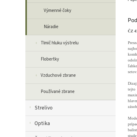
Výmenné čoky
Pod
Náradie
ČZ 4
Tlmič hluku výstrelu
Presn
najho
kombi
Flobertky
odoln
ľahke
setov
Vzduchové zbrane
Dizaj
tejto
Používané zbrane
maxim
hlavn
zásob
Strelivo
Model
Optika
príp
balis
stud