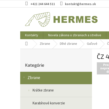
Prejsť
+421 244 644 511
kontakt@hermes.sk
na
obsah
Kontakty
Novela zákona o zbraniach a strelive
Domov
Zbrane
Dlhé zbrane
Guľové
Č
B
ČZ 4
o
Preskočiť
č
Kategórie
kategórie
Pro
n
nepre
d
ý
Zbrane
p
a
n
Krátke zbrane
e
l
Karabínové konverzie