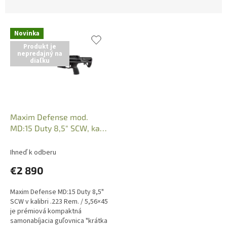
r
d
o
e
d
n
Novinka
u
i
Produkt je
k
e
nepredajný na
t
p
diaľku
o
r
v
o
d
u
k
Maxim Defense mod.
t
MD:15 Duty 8,5" SCW, kal.:
o
.223Rem./5,56x45
v
Ihneď k odberu
€2 890
Maxim Defense MD:15 Duty 8,5"
SCW v kalibri .223 Rem. / 5,56×45
je prémiová kompaktná
samonabíjacia guľovnica "krátka