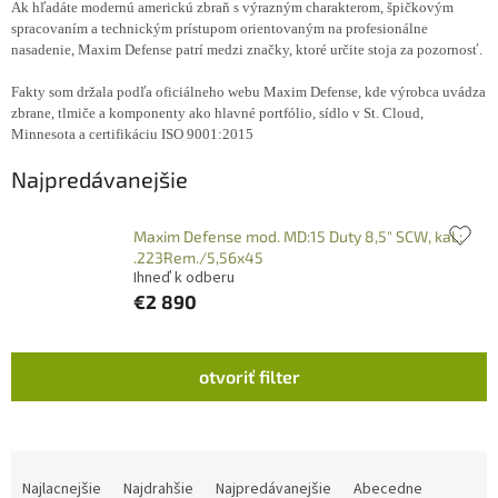
Ak hľadáte modernú americkú zbraň s výrazným charakterom, špičkovým
spracovaním a technickým prístupom orientovaným na profesionálne
nasadenie, Maxim Defense patrí medzi značky, ktoré určite stoja za pozornosť.
Fakty som držala podľa oficiálneho webu Maxim Defense, kde výrobca uvádza
zbrane, tlmiče a komponenty ako hlavné portfólio, sídlo v St. Cloud,
Minnesota a certifikáciu ISO 9001:2015
Najpredávanejšie
Maxim Defense mod. MD:15 Duty 8,5" SCW, kal.:
.223Rem./5,56x45
Ihneď k odberu
€2 890
V
otvoriť filter
ý
p
i
s
R
p
a
Najlacnejšie
Najdrahšie
Najpredávanejšie
Abecedne