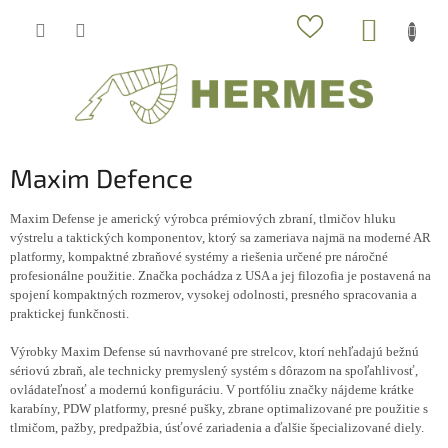
Prejsť
NÁKUP
na
obsah
KOŠÍK
Maxim Defence
Maxim Defense je americký výrobca prémiových zbraní, tlmičov hluku
výstrelu a taktických komponentov, ktorý sa zameriava najmä na moderné AR
platformy, kompaktné zbraňové systémy a riešenia určené pre náročné
profesionálne použitie. Značka pochádza z USA a jej filozofia je postavená na
spojení kompaktných rozmerov, vysokej odolnosti, presného spracovania a
praktickej funkčnosti.
Výrobky Maxim Defense sú navrhované pre strelcov, ktorí nehľadajú bežnú
sériovú zbraň, ale technicky premyslený systém s dôrazom na spoľahlivosť,
ovládateľnosť a modernú konfiguráciu. V portfóliu značky nájdeme krátke
karabíny, PDW platformy, presné pušky, zbrane optimalizované pre použitie s
tlmičom, pažby, predpažbia, úsťové zariadenia a ďalšie špecializované diely.