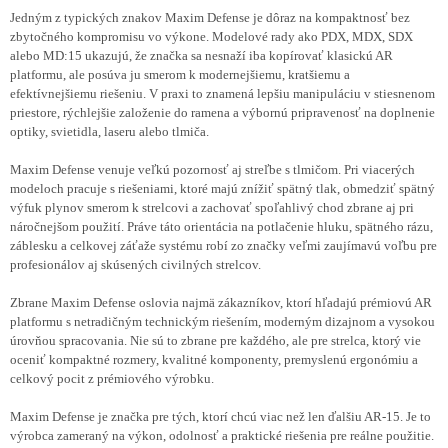
Jedným z typických znakov Maxim Defense je dôraz na kompaktnosť bez
zbytočného kompromisu vo výkone. Modelové rady ako PDX, MDX, SDX
alebo MD:15 ukazujú, že značka sa nesnaží iba kopírovať klasickú AR
platformu, ale posúva ju smerom k modernejšiemu, kratšiemu a
efektívnejšiemu riešeniu. V praxi to znamená lepšiu manipuláciu v stiesnenom
priestore, rýchlejšie založenie do ramena a výbornú pripravenosť na doplnenie
optiky, svietidla, laseru alebo tlmiča.
Maxim Defense venuje veľkú pozornosť aj streľbe s tlmičom. Pri viacerých
modeloch pracuje s riešeniami, ktoré majú znížiť spätný tlak, obmedziť spätný
výfuk plynov smerom k strelcovi a zachovať spoľahlivý chod zbrane aj pri
náročnejšom použití. Práve táto orientácia na potlačenie hluku, spätného rázu,
záblesku a celkovej záťaže systému robí zo značky veľmi zaujímavú voľbu pre
profesionálov aj skúsených civilných strelcov.
Zbrane Maxim Defense oslovia najmä zákazníkov, ktorí hľadajú prémiovú AR
platformu s netradičným technickým riešením, moderným dizajnom a vysokou
úrovňou spracovania. Nie sú to zbrane pre každého, ale pre strelca, ktorý vie
oceniť kompaktné rozmery, kvalitné komponenty, premyslenú ergonómiu a
celkový pocit z prémiového výrobku.
Maxim Defense je značka pre tých, ktorí chcú viac než len ďalšiu AR-15. Je to
výrobca zameraný na výkon, odolnosť a praktické riešenia pre reálne použitie.