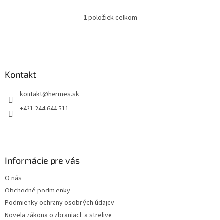
guľová zbraň - pištoľ"
postavená na modernej AR
1
položiek celkom
O
platforme....
v
l
Z
á
á
d
p
a
ä
Kontakt
c
t
i
kontakt
@
hermes.sk
i
e
p
e
+421 244 644 511
r
v
k
y
v
Informácie pre vás
ý
p
O nás
i
s
Obchodné podmienky
u
Podmienky ochrany osobných údajov
Novela zákona o zbraniach a strelive