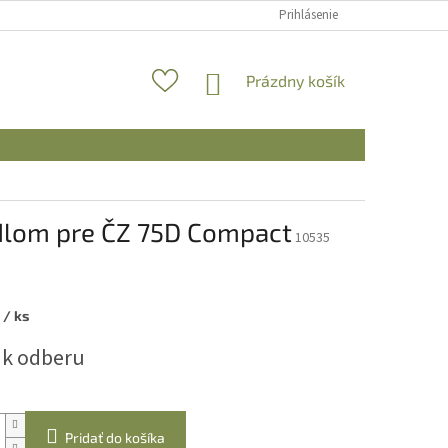
Prihlásenie
NÁKUPNÝ
Prázdny košík
KOŠÍK
ádlom pre ČZ 75D Compact
10535
3
/ ks
ová
 k odberu
Pridať do košíka