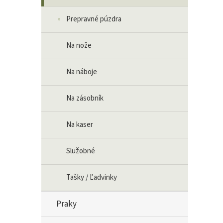
Prepravné púzdra
Na nože
Na náboje
Na zásobník
Na kaser
Služobné
Tašky / Ľadvinky
Praky