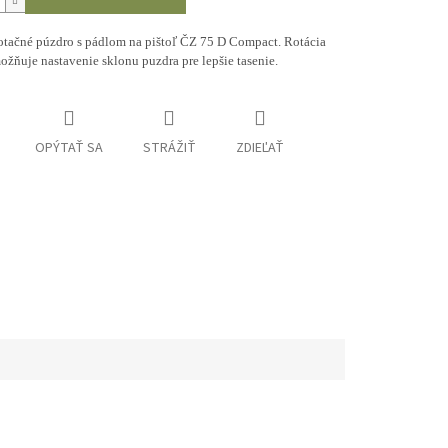
rotačné púzdro s pádlom na pištoľ ČZ 75 D Compact. Rotácia
žňuje nastavenie sklonu puzdra pre lepšie tasenie.
OPÝTAŤ SA
STRÁŽIŤ
ZDIEĽAŤ