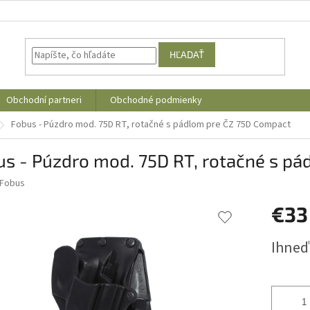
HĽADAŤ
Obchodní partneri
Obchodné podmienky
Fobus - Púzdro mod. 75D RT, rotačné s pádlom pre ČZ 75D Compact
us - Púzdro mod. 75D RT, rotačné s p
Fobus
€3
Jednotk
Ihneď
cena: