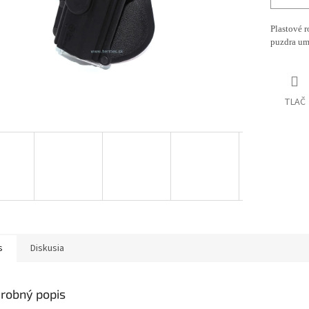
Plastové 
puzdra umo
TLAČ
s
Diskusia
robný popis