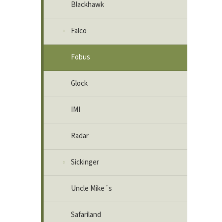
Blackhawk
Falco
Fobus
Glock
IMI
Radar
Sickinger
Uncle Mike´s
Safariland