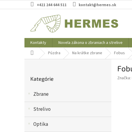
Prejsť
+421 244 644 511
kontakt@hermes.sk
na
obsah
Kontakty
Novela zákona o zbraniach a strelive
Domov
Púzdra
Na krátke zbrane
Fobus
B
Fob
o
Preskočiť
č
Značka:
Kategórie
kategórie
n
ý
Zbrane
p
a
n
Strelivo
e
l
Optika