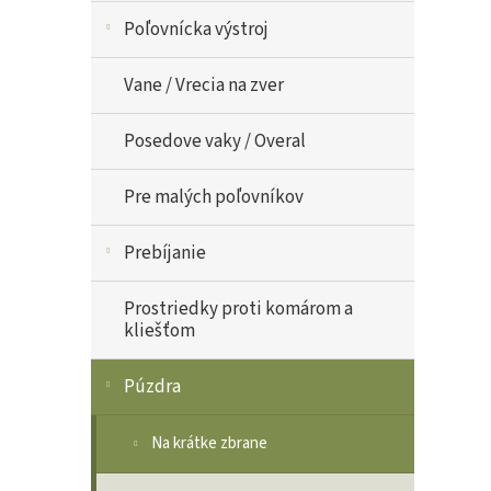
Poľovnícka výstroj
Vane / Vrecia na zver
Posedove vaky / Overal
Pre malých poľovníkov
Prebíjanie
Prostriedky proti komárom a
kliešťom
Púzdra
Na krátke zbrane