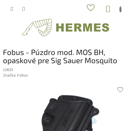
Prejsť
NÁKUP
na
obsah
KOŠÍK
Fobus - Púzdro mod. MOS BH,
opaskové pre Sig Sauer Mosquito
10635
Značka:
Fobus