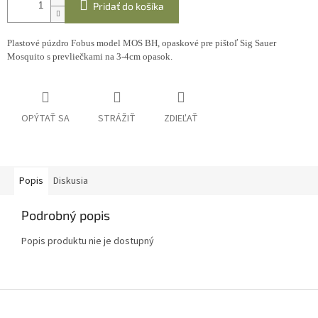
Pridať do košíka
Plastové púzdro Fobus model MOS BH, opaskové pre pištoľ Sig Sauer
Mosquito s prevliečkami na 3-4cm opasok.
OPÝTAŤ SA
STRÁŽIŤ
ZDIEĽAŤ
Popis
Diskusia
Podrobný popis
Popis produktu nie je dostupný
Z
á