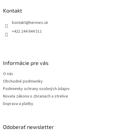
p
ä
Kontakt
t
kontakt
@
hermes.sk
i
e
+421 244 644 511
Informácie pre vás
O nás
Obchodné podmienky
Podmienky ochrany osobných údajov
Novela zákona o zbraniach a strelive
Doprava a platby
Odoberať newsletter