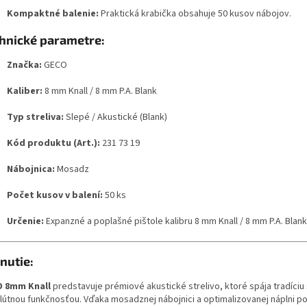
Kompaktné balenie:
Praktická krabička obsahuje 50 kusov nábojov.
hnické parametre:
Značka:
GECO
Kaliber:
8 mm Knall / 8 mm P.A. Blank
Typ streliva:
Slepé / Akustické (Blank)
Kód produktu (Art.):
231 73 19
Nábojnica:
Mosadz
Počet kusov v balení:
50 ks
Určenie:
Expanzné a poplašné pištole kalibru 8 mm Knall / 8 mm P.A. Blank
nutie:
 8mm Knall
predstavuje prémiové akustické strelivo, ktoré spája tradíciu 
lútnou funkčnosťou. Vďaka mosadznej nábojnici a optimalizovanej náplni p