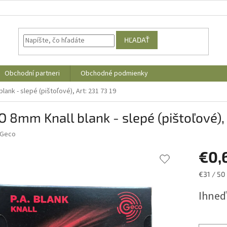
HĽADAŤ
Obchodní partneri
Obchodné podmienky
ank - slepé (pištoľové), Art: 231 73 19
 8mm Knall blank - slepé (pištoľové), 
Geco
€0,
Jednotk
€31 / 50 
cena:
Ihneď