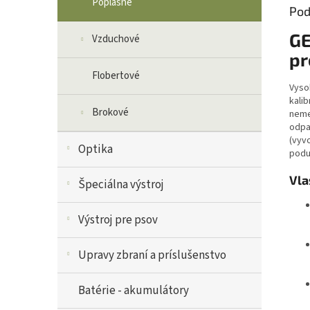
Poplašné
Pod
GE
Vzduchové
pr
Flobertové
Vyso
kali
Brokové
neme
odpa
(vyv
Optika
podu
Vla
Špeciálna výstroj
Výstroj pre psov
Upravy zbraní a príslušenstvo
Batérie - akumulátory