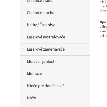
Chrániče zraku
siln
mech
(štar
Chrániče sluchu
Upoz
Knihy / Časopisy
výhr
zvier
unik
Laserové nastreľovače
Laserové zameriavače
Merače rýchlosti
Montáže
Niečo pre domácnosť
Nože