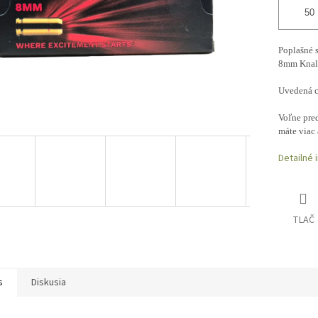
Poplašné s
8mm Knall
Uvedená ce
Voľne pred
máte viac 
Detailné 
TLAČ
s
Diskusia