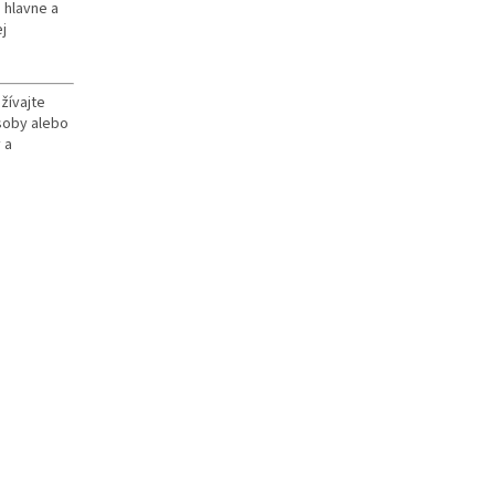
 hlavne a
j
žívajte
osoby alebo
 a