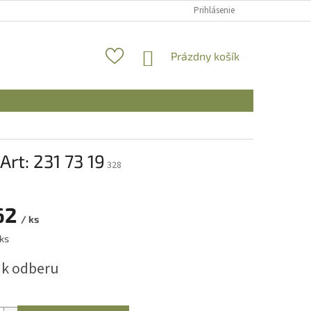
Prihlásenie
NÁKUPNÝ
Prázdny košík
KOŠÍK
Art: 231 73 19
328
62
/ ks
ová
ks
 k odberu