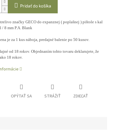
Pridať do košíka
trelivo značky GECO do expanznej ( poplašnej ) pištole s kal
 / 8 mm P.A. Blank
na je za 1 kus náboja, predajné balenie po 50 kusov.
ajné od 18 rokov. Objednaním tohto tovaru deklarujete, že
ako 18 rokov.
informácie
OPÝTAŤ SA
STRÁŽIŤ
ZDIEĽAŤ