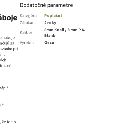
Dodatočné parametre
áboje
Kategória
:
Poplašné
Záruka
:
2 roky
8mm Knall / 8 mm P.A.
Kaliber
:
Blank
to náboje
Výrobca
:
Geco
ačujú sa
ovaním pri
ranu
vých
rukcií.
náplň
ké
, že ide o