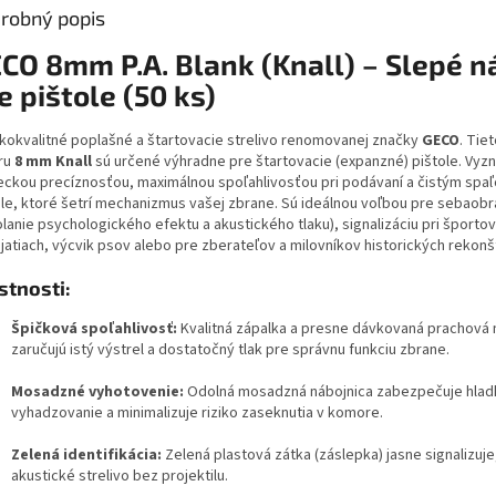
robný popis
CO 8mm P.A. Blank (Knall) – Slepé n
e pištole (50 ks)
kokvalitné poplašné a štartovacie strelivo renomovanej značky
GECO
. Tie
bru
8 mm Knall
sú určené výhradne pre štartovacie (expanzné) pištole. Vyzn
ckou precíznosťou, maximálnou spoľahlivosťou pri podávaní a čistým spaľ
le, ktoré šetrí mechanizmus vašej zbrane. Sú ideálnou voľbou pre sebaob
olanie psychologického efektu a akustického tlaku), signalizáciu pri športo
jatiach, výcvik psov alebo pre zberateľov a milovníkov historických rekonšt
stnosti:
Špičková spoľahlivosť:
Kvalitná zápalka a presne dávkovaná prachová 
zaručujú istý výstrel a dostatočný tlak pre správnu funkciu zbrane.
Mosadzné vyhotovenie:
Odolná mosadzná nábojnica zabezpečuje hlad
vyhadzovanie a minimalizuje riziko zaseknutia v komore.
Zelená identifikácia:
Zelená plastová zátka (záslepka) jasne signalizuje
akustické strelivo bez projektilu.