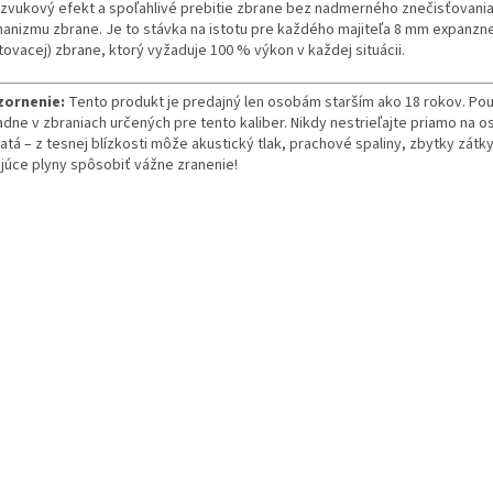
ý zvukový efekt a spoľahlivé prebitie zbrane bez nadmerného znečisťovania
anizmu zbrane. Je to stávka na istotu pre každého majiteľa 8 mm expanzne
tovacej) zbrane, ktorý vyžaduje 100 % výkon v každej situácii.
ornenie:
Tento produkt je predajný len osobám starším ako 18 rokov. Pou
adne v zbraniach určených pre tento kaliber. Nikdy nestrieľajte priamo na 
atá – z tesnej blízkosti môže akustický tlak, prachové spaliny, zbytky zátky
ajúce plyny spôsobiť vážne zranenie!