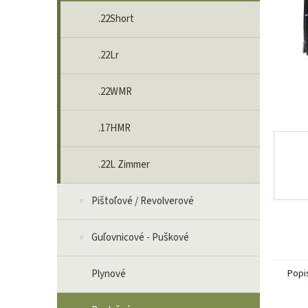
.22Short
.22Lr
.22WMR
.17HMR
.22L Zimmer
Pištoľové / Revolverové
Guľovnicové - Puškové
Plynové
Popi