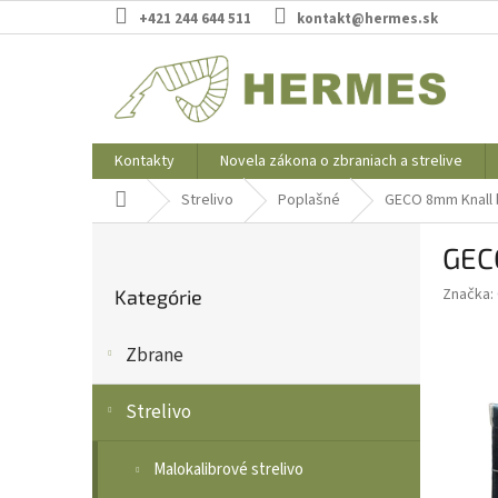
Prejsť
+421 244 644 511
kontakt@hermes.sk
na
obsah
Kontakty
Novela zákona o zbraniach a strelive
Domov
Strelivo
Poplašné
GECO 8mm Knall bl
B
GECO
o
Preskočiť
č
Značka:
Kategórie
kategórie
n
ý
Zbrane
p
a
n
Strelivo
e
l
Malokalibrové strelivo