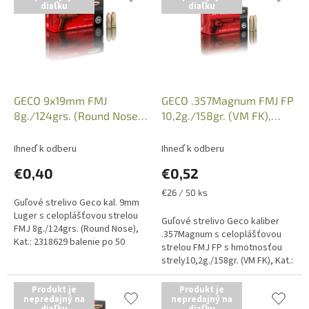
diaľku
diaľku
p
e
i
p
s
r
p
o
r
d
o
u
d
k
GECO 9x19mm FMJ
GECO .357Magnum FMJ FP
u
t
8g./124grs. (Round Nose),
10,2g./158gr. (VM FK),
k
o
Kat.: 2318629
Kat.: 2317720
t
v
Ihneď k odberu
Ihneď k odberu
o
€0,40
€0,52
v
Jednotková
€26 / 50 ks
Guľové strelivo Geco kal. 9mm
cena:
Luger s celoplášťovou strelou
Guľové strelivo Geco kaliber
FMJ 8g./124grs. (Round Nose),
.357Magnum s celoplášťovou
Kat.: 2318629 balenie po 50
strelou FMJ FP s hmotnosťou
kusov. Uvedená cena je za 1 kus
strely10,2g./158gr. (VM FK), Kat.:
náboja. Iba osobný odber v...
2317720. Balenie po 50kusov,
uvedená cena je za 1 kus...
Produkt je
Produkt je
nepredajný na
nepredajný na