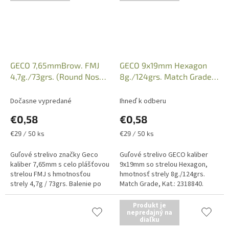
GECO 7,65mmBrow. FMJ
GECO 9x19mm Hexagon
4,7g./73grs. (Round Nose),
8g./124grs. Match Grade,
Kat.: 2317703
Kat.: 2318840
Dočasne vypredané
Ihneď k odberu
€0,58
€0,58
Jednotková
Jednotková
€29 / 50 ks
€29 / 50 ks
cena:
cena:
Guľové strelivo značky Geco
Guľové strelivo GECO kaliber
kaliber 7,65mm s celo plášťovou
9x19mm so strelou Hexagon,
strelou FMJ s hmotnosťou
hmotnosť strely 8g./124grs.
strely 4,7g / 73grs. Balenie po
Match Grade, Kat.: 2318840.
50 kusov. Uvedená cena je za
Predajné balenie po 50 kusov,
1kus náboja. Iba osobný odber
uvedená cena je za 1 kus
Produkt je
v...
streliva....
nepredajný na
diaľku