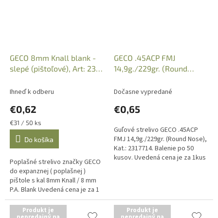
GECO 8mm Knall blank -
GECO .45ACP FMJ
slepé (pištoľové), Art: 231
14,9g./229gr. (Round
73 19
Nose), Kat.: 2317714
Ihneď k odberu
Dočasne vypredané
€0,62
€0,65
Jednotková
€31 / 50 ks
Guľové strelivo GECO .45ACP
cena:
FMJ 14,9g./229gr. (Round Nose),
Do košíka
Kat.: 2317714. Balenie po 50
kusov. Uvedená cena je za 1kus
Poplašné strelivo značky GECO
náboja. Iba osobný odber v
do expanznej ( poplašnej )
predajni na Zbrojný preukaz...
pištole s kal 8mm Knall / 8 mm
P.A. Blank Uvedená cena je za 1
kus náboja, predajné balenie po
50 kusov. Voľne...
Produkt je
Produkt je
nepredajný na
nepredajný na