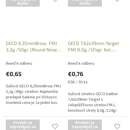
diaľku
diaľku
GECO 6,35mmBrow. FMJ
GECO 7,62x39mm Target
3,2g./50gr. (Round Nose),
FMJ 8,0g./124gr. Kat.:
Kat.: 2123207
2317812
Ihneď k odberu
Ihneď k odberu
€0,65
€0,76
Jednotková
€38 / 50 ks
Guľové GECO 6,35mmBrow. FMJ
cena:
3,2g./49gr. strelivo. Najmenšie
Guľové strelivo GECO kaliber
predajné balenie po 50 kusov.
7,62x39mm Target s
Uvedená cena je za jeden kus.
celoplášťovou strelou FMJ,
Iba osobný odber v predajni po
hmotnosť strely 8,0g./124gr.
predložení Zbrojného...
Uvedená cena je za 1 kus
náboja. Predajné balenie po 50
Produkt je
Produkt je
nepredajný na
kusov. Iba osobný...
nepredajný na