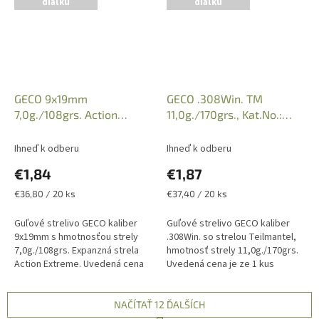
diaľku
diaľku
GECO 9x19mm
GECO .308Win. TM
7,0g./108grs. Action
11,0g./170grs., Kat.No.:
Extreme, Kat.: 2408123
2123428
Ihneď k odberu
Ihneď k odberu
€1,84
€1,87
Jednotková
Jednotková
€36,80 / 20 ks
€37,40 / 20 ks
cena:
cena:
Guľové strelivo GECO kaliber
Guľové strelivo GECO kaliber
9x19mm s hmotnosťou strely
.308Win. so strelou Teilmantel,
7,0g./108grs. Expanzná strela
hmotnosť strely 11,0g./170grs.
Action Extreme. Uvedená cena
Uvedená cena je ze 1 kus
je za 1 kus náboja, predajné
náboja, predajné balenie po 20
balenia po 20 kusov. Iba
kusov. Iba osobný odber v...
osobný...
NAČÍTAŤ 12 ĎALŠÍCH