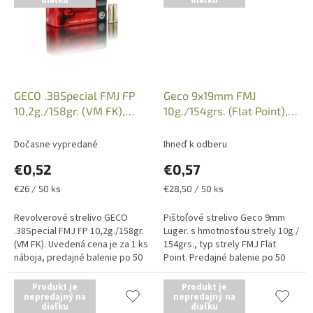
diaľku
diaľku
GECO .38Special FMJ FP
Geco 9x19mm FMJ
10,2g./158gr. (VM FK),
10g./154grs. (Flat Point),
Kat.: 2317716
Kat.:2317708
Dočasne vypredané
Ihneď k odberu
€0,52
€0,57
Jednotková
Jednotková
€26 / 50 ks
€28,50 / 50 ks
cena:
cena:
Revolverové strelivo GECO
Pištoľové strelivo Geco 9mm
.38Special FMJ FP 10,2g./158gr.
Luger. s hmotnosťou strely 10g /
(VM FK). Uvedená cena je za 1 ks
154grs., typ strely FMJ Flat
náboja, predajné balenie po 50
Point. Predajné balenie po 50
kusov. Iba osobný odber v
kusov, uvedená cena je za 1 kus
predajni na Zbrojný preukaz...
náboja. Iba osobný odber...
Produkt je
Produkt je
nepredajný na
nepredajný na
diaľku
diaľku