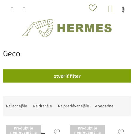
Prejsť
NÁKUP
na
obsah
KOŠÍK
Geco
otvoriť filter
R
a
Najlacnejšie
Najdrahšie
Najpredávanejšie
Abecedne
d
e
V
n
Produkt je
Produkt je
ý
i
nepredajný na
nepredajný na