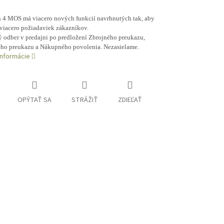
 4 MOS má viacero nových funkcií navrhnutých tak, aby
 viacero požiadaviek zákazníkov.
ý odber v predajni po predložení Zbrojného preukazu,
ho preukazu a Nákupného povolenia. Nezasielame.
informácie
OPÝTAŤ SA
STRÁŽIŤ
ZDIEĽAŤ