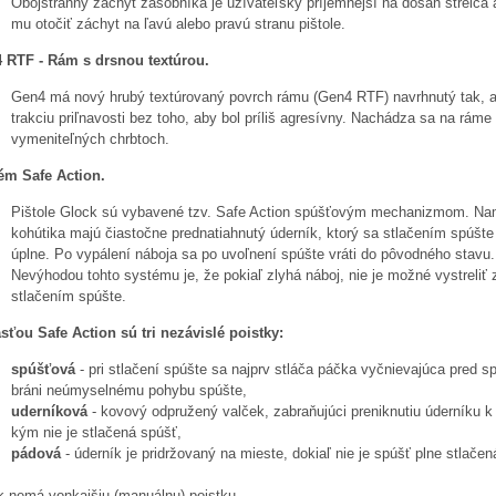
Obojstranný záchyt zásobníka je užívateľsky príjemnejší na dosah strelca
mu otočiť záchyt na ľavú alebo pravú stranu pištole.
 RTF - Rám s drsnou textúrou.
Gen4 má nový hrubý textúrovaný povrch rámu (Gen4 RTF) navrhnutý tak, a
trakciu priľnavosti bez toho, aby bol príliš agresívny. Nachádza sa na ráme 
vymeniteľných chrbtoch.
ém Safe Action.
Pištole Glock sú vybavené tzv.
Safe Action
spúšťovým mechanizmom. Nam
kohútika majú čiastočne prednatiahnutý úderník, ktorý sa stlačením spúšte
úplne. Po vypálení náboja sa po uvoľnení spúšte vráti do pôvodného stavu.
Nevýhodou tohto systému je, že pokiaľ zlyhá náboj, nie je možné vystreliť
stlačením spúšte.
sťou Safe Action sú tri nezávislé poistky:
spúšťová
- pri stlačení spúšte sa najprv stláča páčka vyčnievajúca pred sp
bráni neúmyselnému pohybu spúšte,
uderníková
- kovový odpružený valček, zabraňujúci preniknutiu úderníku k
kým nie je stlačená spúšť,
pádová
- úderník je pridržovaný na mieste, dokiaľ nie je spúšť plne stlačen
k nemá vonkajšiu (manuálnu) poistku.