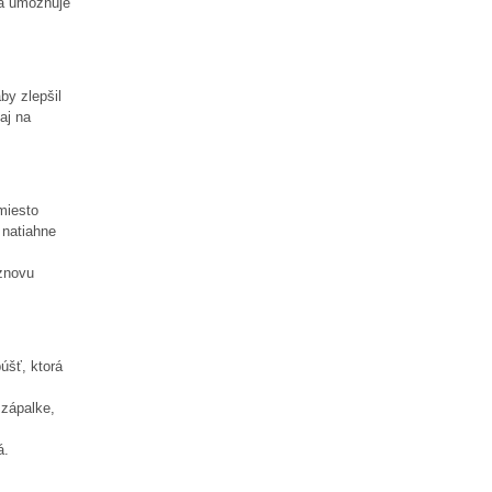
 a umožňuje
by zlepšil
aj na
iesto
 natiahne
 znovu
úšť, ktorá
 zápalke,
á.