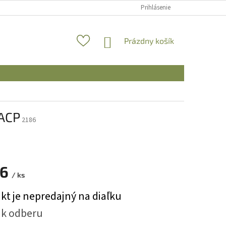
Prihlásenie
NÁKUPNÝ
Prázdny košík
KOŠÍK
5ACP
2186
36
/ ks
ová
kt je nepredajný na diaľku
 k odberu