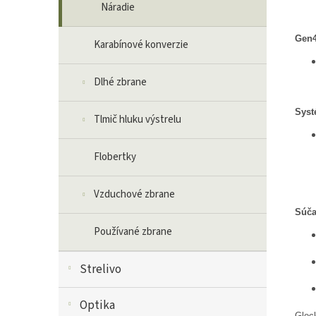
Náradie
Gen4
Karabínové konverzie
Dlhé zbrane
Syst
Tlmič hluku výstrelu
Flobertky
Vzduchové zbrane
Súča
Používané zbrane
Strelivo
Optika
Gloc