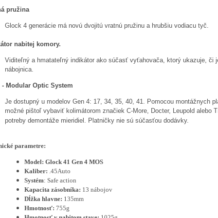
ná pružina
Glock 4 generácie má novú dvojitú vratnú pružinu a hrubšiu vodiacu tyč.
kátor nabitej komory.
Viditeľný a hmatateľný indikátor ako súčasť vyťahovača, ktorý ukazuje, či 
nábojnica.
- Modular Optic System
Je dostupný u modelov Gen 4: 17, 34, 35, 40, 41. Pomocou montážnych pla
možné pištoľ vybaviť kolimátorom značiek C-More, Docter, Leupold alebo Tr
potreby demontáže mieridiel. Platničky nie sú súčasťou dodávky.
nické parametre:
Model: Glock 41 Gen 4 MOS
Kaliber:
.45Auto
Systém
: Safe action
Kapacita zásobníka:
13 nábojov
Dĺžka hlavne:
135mm
Hmotnosť:
755g
Hmotnosť v nabitom stave:
1025g