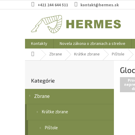
Prejsť
+421 244 644 511
kontakt@hermes.sk
na
obsah
Kontakty
Novela zákona o zbraniach a strelive
Domov
Zbrane
Krátke zbrane
Pištole
B
Gloc
o
Preskočiť
č
Kategórie
kategórie
Pro
n
nepre
d
ý
Zbrane
p
a
n
Krátke zbrane
e
l
Pištole