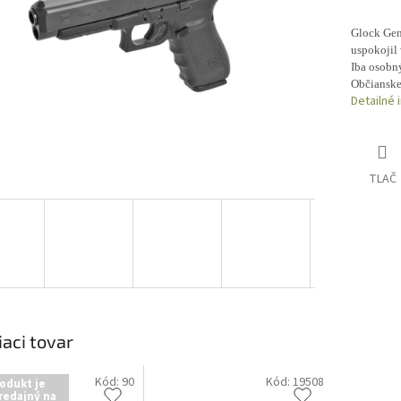
Glock Gen
uspokojil
Iba osobn
Občianske
Detailné 
TLAČ
iaci tovar
Kód:
90
Kód:
19508
odukt je
redajný na