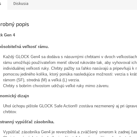
s
Diskusia
robný popis
ck Gen 4
pôsobiteľná veľkosť rámu.
Každý GLOCK Gen4 sa dodáva s násuvnými chrbtami v dvoch veľkostiach
rámu umožňujú používateľom meniť obvod rukoväte tak, aby vyhovoval ich
individuálnej veľkosti ruky.
Chrbty pažby sa ľahko nasúvajú a pripevňujú k 
pomocou jediného kolíka, ktorý ponúka nasledujúce možnosti: verzia s krá
rámom (SF), stredná (M) a veľká (L) verzia.
Chrbty s bobrím chvostom udržujú veľké ruky mimo záveru.
nomický dizajn
Uhol úchopu pištole GLOCK Safe Action® zostáva nezmenený aj pri úpra
chrbtov.
stranný vypúšťač zásobníka.
Vypúšťač zásobníka Gen4 je reverzibilná a zväčšený smerom k zadnej časti