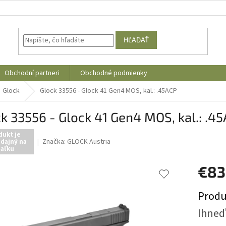
HĽADAŤ
Obchodní partneri
Obchodné podmienky
Glock
Glock 33556 - Glock 41 Gen4 MOS, kal.: .45ACP
k 33556 - Glock 41 Gen4 MOS, kal.: .4
dukt je
Značka:
GLOCK Austria
dajný na
iaľku
€8
Jednotk
Produ
cena:
Ihneď