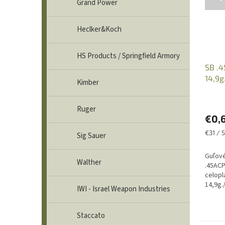
Grand Power
Heclker&Koch
HS Products / Springfield Armory
SB .
14,9g
Kimber
Bello
Ruger
€0,
Jednot
€31 / 
Sig Sauer
cena:
Guľové
Walther
.45ACP
celopl
14,9g.
IWI - Israel Weapon Industries
kusov.
náboja
predajn
Staccato