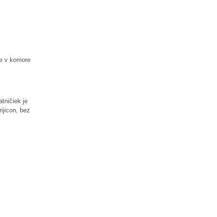
je v komore
tničiek je
ijicon, bez