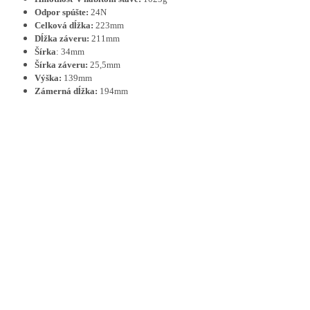
Odpor spúšte:
24N
Celková dĺžka:
223mm
Dĺžka záveru:
211mm
Šírka
: 34mm
Šírka záveru:
25,5mm
Výška:
139mm
Zámerná dĺžka:
194mm