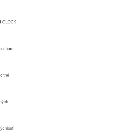
sti GLOCK
nostiam
acitné
tných
rýchlosť