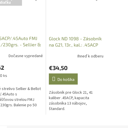
diaľku
45ACP/.45Auto FMJ
Glock ND 1098 - Zásobník
./230grs. - Sellier &
na G21, 13r., kal.: .45ACP
t
Dočasne vypredané
Ihneď k odberu
62
€34,50
ková
50 ks
Do košíka
 strelivo Sellier & Bellot
Zásobník pre Glock 21, 41
/.45Auto s
kaliber .45ACP, kapacita
ášťovou strelou FMJ
zásobníka 13 nábojov,
/230grs. Balenie po 50
štandard.
 Uvedená cena je za 1kus
. Iba osobný odber v
i...