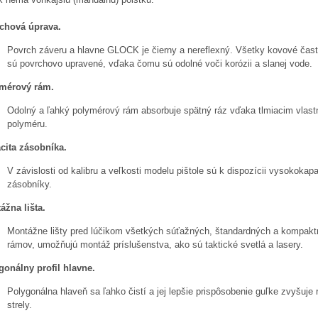
chová úprava.
Povrch záveru a hlavne GLOCK je čierny a nereflexný. Všetky kovové ča
sú povrchovo upravené, vďaka čomu sú odolné voči korózii a slanej vode.
mérový rám.
Odolný a ľahký polymérový rám absorbuje spätný ráz vďaka tlmiacim vlast
polyméru.
cita zásobníka.
V závislosti od kalibru a veľkosti modelu pištole sú k dispozícii vysokokap
zásobníky.
ážna lišta.
Montážne lišty pred lúčikom všetkých súťažných, štandardných a kompak
rámov, umožňujú montáž príslušenstva, ako sú taktické svetlá a lasery.
gonálny profil hlavne.
Polygonálna hlaveň sa ľahko čistí a jej lepšie prispôsobenie guľke zvyšuje 
strely.