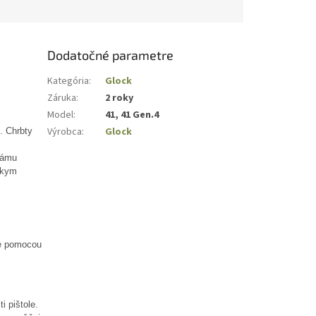
Dodatočné parametre
Kategória
:
Glock
Záruka
:
2 roky
Model
:
41, 41 Gen.4
Výrobca
:
Glock
. Chrbty
rámu
tkym
ve pomocou
 pištole.