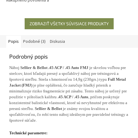
Nákupného povolenia a
osobný odber v predajni po
Občianskeho Preukazu.
predložení Zbrojného
Nezasielame.
preukazu,...
ZOBRAZIŤ VŠETKY SÚVISIACE PRODUKTY
Popis
Podobné (3)
Diskusia
Podrobný popis
Náboj
Sellier & Bellot .45 ACP / .45 Auto FMJ
je skvelou voľbou pre
strelcov, ktorí hľadajú presný a spoľahlivý náboj pre tréningovú a
športovú streľbu. Strela s hmotnosťou 14,9g (230grs.) typu
Full Metal
Jacket (FMJ)
je plne opláštená, čo zaručuje hladký prienik a
minimalizuje riziko fragmentácie pri zásahu. Tento náboj je určený pre
použitie v pištoliach kalibru
.45 ACP / .45 Auto
, pričom poskytuje
konzistentné balistické vlastnosti, ktoré sú nevyhnutné pre efektívnu a
presnú streľbu.
Sellier & Bellot
je známy svojou kvalitou a
spoľahlivosťou, čo robí tento náboj ideálnym pre pravidelné tréningy a
športové súťaže.
Technické parametre: