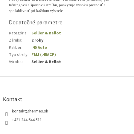
tréningovú a športovú streľbu, poskytuje vysokú presnosť a
spoľahlivosť pri každom výstrele.
Dodatočné parametre
Kategória
:
Sellier & Bellot
Záruka
:
2 roky
Kaliber
:
.45 Auto
Typ strely
:
FMJ (.45ACP)
Výrobca
:
Sellier & Bellot
Z
á
p
ä
Kontakt
t
kontakt
@
hermes.sk
i
e
+421 244 644 511