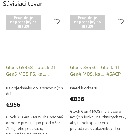
Súvisiaci tovar
Produkt je
Produkt je
nepredajný na
nepredajný na
diaľku
diaľku
Glock 65358 - Glock 21
Glock 33556 - Glock 41
Gen5 MOS FS, kal.:
Gen4 MOS, kal.: .45ACP
.45Auto
Na objednávku do 3 pracovných
Ihneď k odberu
dní
€836
€956
Glock Gen 4 MOS má viacero
Glock 21 Gen 5 MOS. Iba osobný
nových funkcií navrhnutých tak,
odber v predajni po predložení
aby uspokojil viacero
Zbrojného preukazu,
požiadaviek zákazníkov. Iba