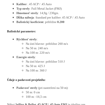
Kaliber
: .45 ACP / .45 Auto
Typ strely
: Full Metal Jacket (FMJ)
Hmotnosť strely
: 14,9g / 230grs.
Dĺžka náboja
: štandard pre kaliber .45 ACP / .45 Auto
Balistický koeficient
: približne
0.200
Balistické parametre:
Rýchlosť strely
:
Na ústí hlavne: približne 260 m/s
Na 50 m: 240 m/s
Na 100 m: 220 m/s
Energie strely
:
Na ústí hlavne: približne 510 J
Na 50 m: 425 J
Na 100 m: 360 J
Údaje o padavosti projektilu:
Padavosť strely
(pri nastrelení na 50 m):
50 m: 0 cm
100 m: -16,5 cm
Náboj
Sellier & Bellot .45 ACP / .45 Auto FMJ
je ideálny pre