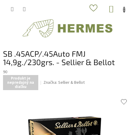
Prejsť
NÁKUP
na
obsah
KOŠÍK
SB .45ACP/.45Auto FMJ
14,9g./230grs. - Sellier & Bellot
90
Produkt je
Značka:
Sellier & Bellot
nepredajný na
diaľku