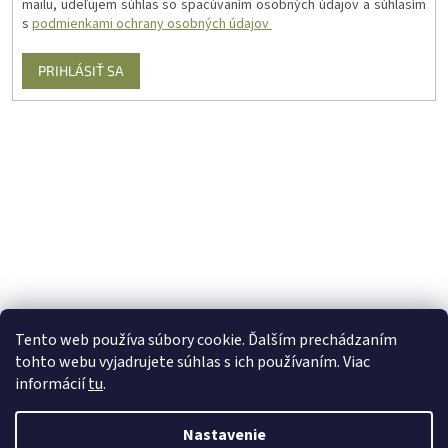
mailu, udeľujem súhlas so spacúvaním osobných údajov a súhlasím
s
podmienkami ochrany osobných údajov
PRIHLÁSIŤ SA
Tento web používa súbory cookie. Ďalším prechádzaním
tohto webu vyjadrujete súhlas s ich používaním. Viac
informácií
tu
.
Nastavenie
Vytvoril Shoptet