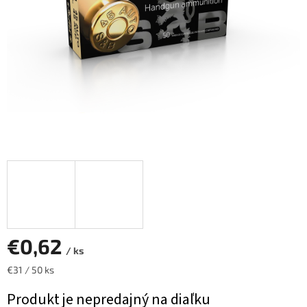
€0,62
/ ks
Jednotková
€31 / 50 ks
cena:
Produkt je nepredajný na diaľku