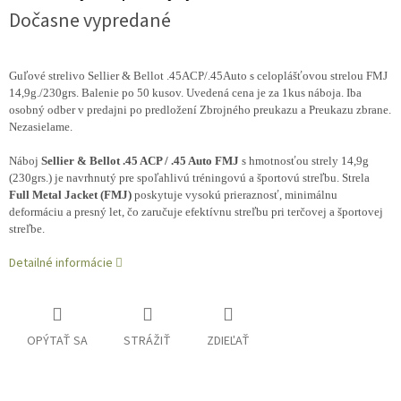
Dočasne vypredané
Guľové strelivo Sellier & Bellot .45ACP/.45Auto s celoplášťovou strelou FMJ
14,9g./230grs. Balenie po 50 kusov. Uvedená cena je za 1kus náboja. Iba
osobný odber v predajni po predložení Zbrojného preukazu a Preukazu zbrane.
Nezasielame.
Náboj
Sellier & Bellot .45 ACP / .45 Auto FMJ
s hmotnosťou strely 14,9g
(230grs.) je navrhnutý pre spoľahlivú tréningovú a športovú streľbu. Strela
Full Metal Jacket (FMJ)
poskytuje vysokú prieraznosť, minimálnu
deformáciu a presný let, čo zaručuje efektívnu streľbu pri terčovej a športovej
streľbe.
Detailné informácie
OPÝTAŤ SA
STRÁŽIŤ
ZDIEĽAŤ