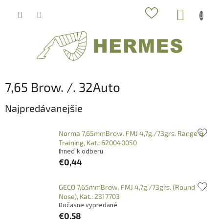
Prejsť
NÁKUP
na
obsah
KOŠÍK
7,65 Brow. /. 32Auto
Najpredávanejšie
Norma 7,65mmBrow. FMJ 4,7g./73grs. Range &
Training, Kat.: 620040050
Ihneď k odberu
€0,44
GECO 7,65mmBrow. FMJ 4,7g./73grs. (Round
Nose), Kat.: 2317703
Dočasne vypredané
€0,58