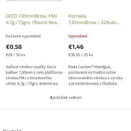
GECO 7,65mmBrow. FMJ
Hornady
4,7g./73grs. (Round Nose),
7,65mmBrow./.32Auto
Kat.: 2317703
60gr. XTP "Custom", Art.:
90062
Dočasne vypredané
Vypredané
€0,58
€1,46
Jednotková
Jednotková
€29 / 50 ks
€36,50 / 25 ks
cena:
cena:
Guľové strelivo značky Geco
Rada Custom™ Handgun,
kaliber 7,65mm s celo plášťovou
postavená na tradícii ručne
strelou FMJ s hmotnosťou
laborovaného streliva z výroby
strely 4,7g / 73grs. Balenie po
a je kontrolovaná z hľadiska
50 kusov. Uvedená cena je za
kvality a konzistencie, ktorú od
1kus náboja. Iba osobný odber
Hornady očakáváte. Guľové...
4
položiek celkom
O
v...
v
l
Z
á
á
d
p
a