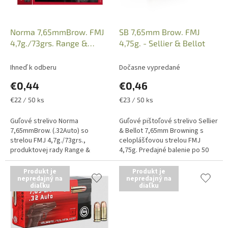
d
u
k
Norma 7,65mmBrow. FMJ
SB 7,65mm Brow. FMJ
t
4,7g./73grs. Range &
4,75g. - Sellier & Bellot
o
Training, Kat.: 620040050
v
Ihneď k odberu
Dočasne vypredané
€0,44
€0,46
Jednotková
Jednotková
€22 / 50 ks
€23 / 50 ks
cena:
cena:
Guľové strelivo Norma
Guľové pištoľové strelivo Sellier
7,65mmBrow. (.32Auto) so
& Bellot 7,65mm Browning s
strelou FMJ 4,7g./73grs.,
celoplášťovou strelou FMJ
produktovej rady Range &
4,75g. Predajné balenie po 50
Training, Kat.: 620040050.
kusov. Uvedená cena je za 1kus
Balenie po 50 kusov. Uvedená
náboja. Iba osobný odber...
Produkt je
Produkt je
cena je...
nepredajný na
nepredajný na
diaľku
diaľku