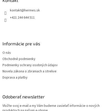
ä
Kontakt
c
t
i
kontakt
@
hermes.sk
i
e
p
e
+421 244 644 511
r
v
k
y
v
Informácie pre vás
ý
p
O nás
i
s
Obchodné podmienky
u
Podmienky ochrany osobných údajov
Novela zákona o zbraniach a strelive
Doprava a platby
Odoberať newsletter
Vložte svoj e-mail a my Vám budeme zasielať informácie o nových
produktoch na našom e-shope.